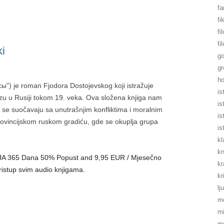
fa
fi
fi
fi
ki
go
gr
ho
есы”) je roman Fjodora Dostojevskog koji istražuje
is
zu u Rusiji tokom 19. veka. Ova složena knjiga nam
is
oji se suočavaju sa unutrašnjim konfliktima i moralnim
is
rovincijskom ruskom gradiću, gde se okuplja grupa
is
kl
kn
KCIJA 365 Dana 50% Popust and 9,95 EUR / Mjesečno
kr
ristup svim audio knjigama.
kr
lj
m
mi
mo