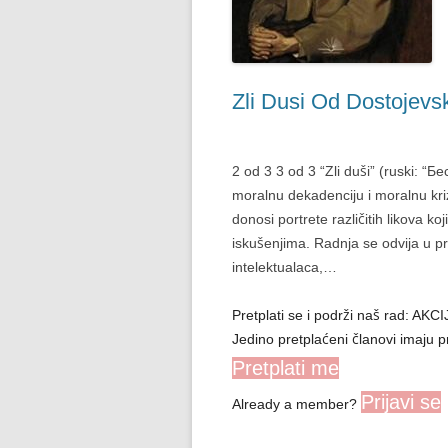
Zli Dusi Od Dostojevs
2 od 3 3 od 3 “Zli duši” (ruski: “Б
moralnu dekadenciju i moralnu kri
donosi portrete različitih likova k
iskušenjima. Radnja se odvija u p
intelektualaca,…
Pretplati se i podrži naš rad: A
Jedino pretplaćeni članovi imaju p
Pretplati me
Prijavi se
Already a member?