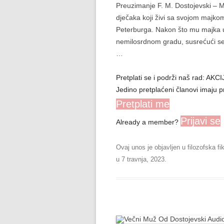
Preuzimanje F. M. Dostojevski – M
dječaka koji živi sa svojom majko
Peterburga. Nakon što mu majka umr
nemilosrdnom gradu, susrećući se s
…
Pretplati se i podrži naš rad: A
Jedino pretplaćeni članovi imaju p
Pretplati me
Prijavi se
Already a member?
Ovaj unos je objavljen u
filozofska fi
u
7 travnja, 2023
.