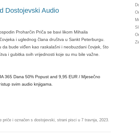
Do
d Dostojevski Audio
On
Mu
Sl
spodin Proharčin Priča se bavi likom Mihaila
On
čovjeka i uglednog člana društva u Sankt Peterburgu.
Zi
u da bude viđen kao raskalašni i neobuzdani čovjek, što
tva i gubitka svih vrijednosti koje su mu bile važne.
KCIJA 365 Dana 50% Popust and 9,95 EUR / Mjesečno
ristup svim audio knjigama.
e priče
i označen s
dostojevski
,
strani pisci
u
7 travnja, 2023
.