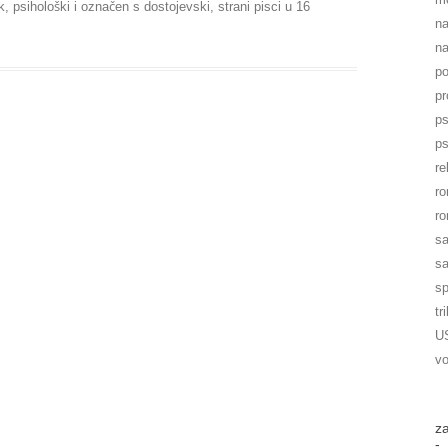
k
,
psihološki
i označen s
dostojevski
,
strani pisci
u
16
na
na
po
pr
ps
ps
re
r
ro
sa
sa
sp
tri
U
vo
z
-