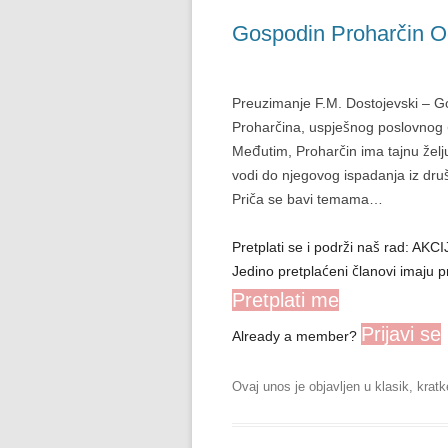
Gospodin Proharčin O
Preuzimanje F.M. Dostojevski – Go
Proharčina, uspješnog poslovnog 
Međutim, Proharčin ima tajnu želj
vodi do njegovog ispadanja iz druš
Priča se bavi temama…
Pretplati se i podrži naš rad: A
Jedino pretplaćeni članovi imaju p
Pretplati me
Prijavi se
Already a member?
Ovaj unos je objavljen u
klasik
,
kratk