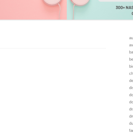
au
av
ba
be
bi
ch
de
di
do
do
d
dr
d
fa