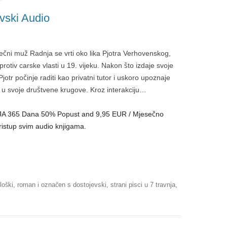
vski Audio
ečni muž Radnja se vrti oko lika Pjotra Verhovenskog,
o protiv carske vlasti u 19. vijeku. Nakon što izdaje svoje
otr počinje raditi kao privatni tutor i uskoro upoznaje
e u svoje društvene krugove. Kroz interakciju…
KCIJA 365 Dana 50% Popust and 9,95 EUR / Mjesečno
ristup svim audio knjigama.
loški
,
roman
i označen s
dostojevski
,
strani pisci
u
7 travnja,