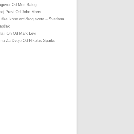
govor Od Meri Balog
aj Pravi Od John Marrs
ške ikone antičkog sveta – Svetlana
apšak
a i On Od Mark Levi
ma Za Dvoje Od Nikolas Sparks