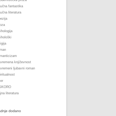
učna fantastika
učna literatura
ezija
oza
ihologija
ihološki
ligija
oman
manticizam
vremena književnost
vremeni ljubavni roman
iritualnost
ler
SKORO
jna literatura
adnje dodano