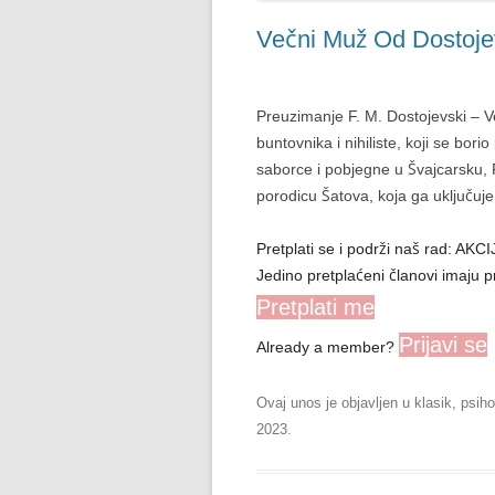
Večni Muž Od Dostoje
Preuzimanje F. M. Dostojevski – V
buntovnika i nihiliste, koji se bori
saborce i pobjegne u Švajcarsku, Pj
porodicu Šatova, koja ga uključuj
Pretplati se i podrži naš rad: A
Jedino pretplaćeni članovi imaju p
Pretplati me
Prijavi se
Already a member?
Ovaj unos je objavljen u
klasik
,
psiho
2023
.