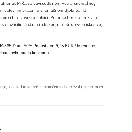
ali junak Priča se bavi sudbinom Petra, siromašnog
m i bolesnim bratom u siromašnom dijelu Sankt
e i brat završi u bolnici, Petar se bori da preživi u
a različitim ljudima i iskušenjima. Kroz svoje iskustvo,
KCIJA 365 Dana 50% Popust and 9,95 EUR / Mjesečno
ristup svim audio knjigama.
kcija
,
klasik
,
kratke priče
i označen s
dostojevski
,
strani pisci