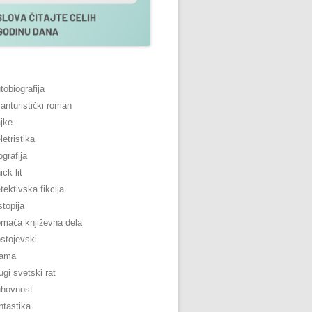
tobiografija
anturistički roman
jke
letristika
ografija
ick-lit
tektivska fikcija
stopija
maća književna dela
stojevski
rama
ugi svetski rat
uhovnost
ntastika