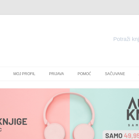
Pretraga
Skoči
do
MOJ PROFIL
PRIJAVA
POMOĆ
SAČUVANE
sadržaja
TE
E
U