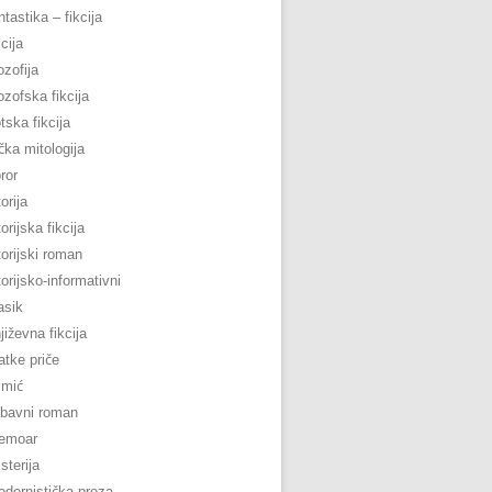
ntastika – fikcija
kcija
lozofija
lozofska fikcija
tska fikcija
čka mitologija
ror
torija
torijska fikcija
torijski roman
torijsko-informativni
asik
jiževna fikcija
atke priče
imić
ubavni roman
emoar
sterija
dernistička proza