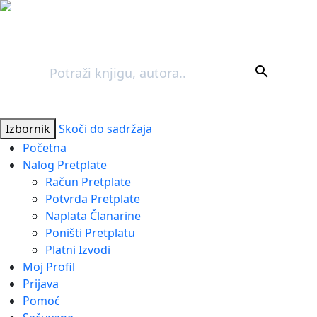
Pretraga
search
Izbornik
Skoči do sadržaja
Početna
Nalog Pretplate
Račun Pretplate
Potvrda Pretplate
Naplata Članarine
Poništi Pretplatu
Platni Izvodi
Moj Profil
Prijava
Pomoć