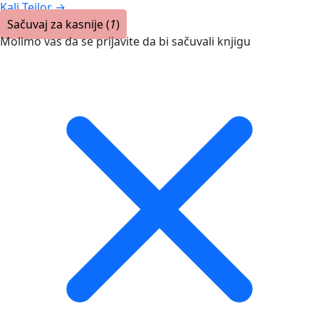
Kali Tejlor
→
Sačuvaj za kasnije (
1
)
Molimo vas da se prijavite da bi sačuvali knjigu