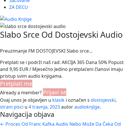
Sačuvane
ZA DECU
Slabo Srce Od Dostojevski Audio
Preuzimanje FM DOSTOJEVSKI Slabo srce…
Pretplati se i podrži naš rad: AKCIJA 365 Dana 50% Popust
and 9,95 EUR / Mjesečno Jedino pretplaćeni članovi imaju
pristup svim audio knjigama.
Pretplati me
Prijavi se
Already a member?
Ovaj unos je objavljen u
klasik
i označen s
dostojevski
,
strani pisci
u
4 travnja, 2023
autor
audioknjige
.
Navigacija objava
←
Proces Od Franc Kafka Audio
Nebo Može Da Čeka Od