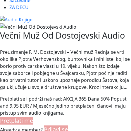
Sačuvane
ZA DECU
Večni Muž Od Dostojevski Audio
Preuzimanje F. M. Dostojevski – Večni muž Radnja se vrti
oko lika Pjotra Verhovenskog, buntovnika i nihiliste, koji se
borio protiv carske vlasti u 19. vijeku. Nakon što izdaje
svoje saborce i pobjegne u Švajcarsku, Pjotr počinje raditi
kao privatni tutor i uskoro upoznaje porodicu Šatova, koja
ga uključuje u svoje društvene krugove. Kroz interakciju…
Pretplati se i podrži naš rad: AKCIJA 365 Dana 50% Popust
and 9,95 EUR / Mjesečno Jedino pretplaćeni članovi imaju
pristup svim audio knjigama.
Pretplati me
Prijavi se
Already a member?