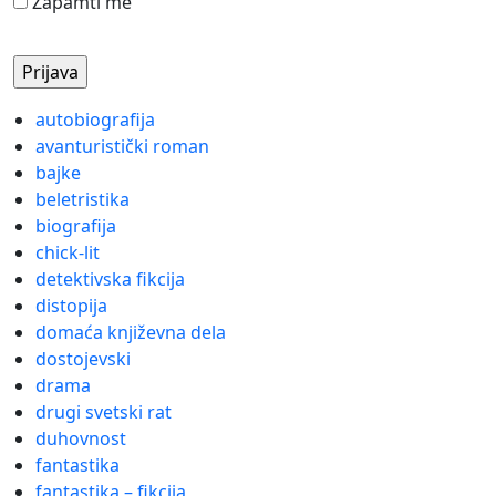
Zapamti me
autobiografija
avanturistički roman
bajke
beletristika
biografija
chick-lit
detektivska fikcija
distopija
domaća književna dela
dostojevski
drama
drugi svetski rat
duhovnost
fantastika
fantastika – fikcija