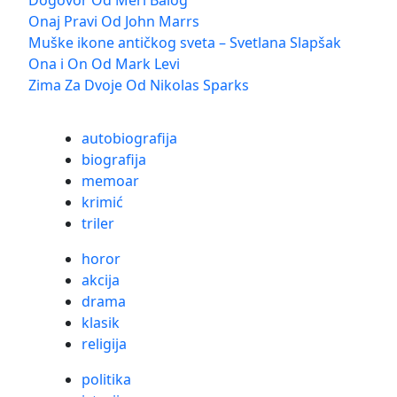
Dogovor Od Meri Balog
Onaj Pravi Od John Marrs
Muške ikone antičkog sveta – Svetlana Slapšak
Ona i On Od Mark Levi
Zima Za Dvoje Od Nikolas Sparks
autobiografija
biografija
memoar
krimić
triler
horor
akcija
drama
klasik
religija
politika