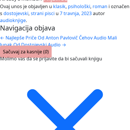
Ovaj unos je objavljen u
klasik
,
psihološki
,
roman
i označen
s
dostojevski
,
strani pisci
u
7 travnja, 2023
autor
audioknjige
.
Navigacija objava
←
Najlepše Priče Od Anton Pavlovič Čehov Audio
Mali
Junak Od Dostojevski Audio
→
Sačuvaj za kasnije (
0
)
Molimo vas da se prijavite da bi sačuvali knjigu