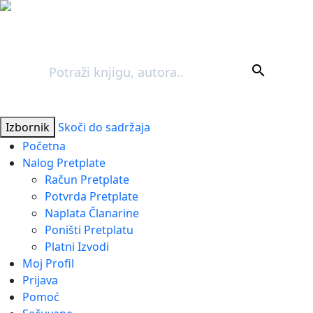
Pretraga
search
Izbornik
Skoči do sadržaja
Početna
Nalog Pretplate
Račun Pretplate
Potvrda Pretplate
Naplata Članarine
Poništi Pretplatu
Platni Izvodi
Moj Profil
Prijava
Pomoć