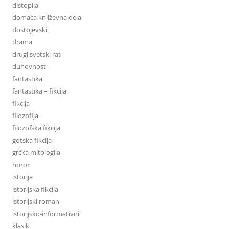
distopija
domaća književna dela
dostojevski
drama
drugi svetski rat
duhovnost
fantastika
fantastika – fikcija
fikcija
filozofija
filozofska fikcija
gotska fikcija
grčka mitologija
horor
istorija
istorijska fikcija
istorijski roman
istorijsko-informativni
klasik