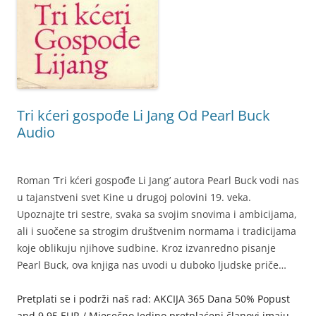
Tri kćeri gospođe Li Jang Od Pearl Buck
Audio
Roman ‘Tri kćeri gospođe Li Jang’ autora Pearl Buck vodi nas
u tajanstveni svet Kine u drugoj polovini 19. veka.
Upoznajte tri sestre, svaka sa svojim snovima i ambicijama,
ali i suočene sa strogim društvenim normama i tradicijama
koje oblikuju njihove sudbine. Kroz izvanredno pisanje
Pearl Buck, ova knjiga nas uvodi u duboko ljudske priče…
Pretplati se i podrži naš rad: AKCIJA 365 Dana 50% Popust
and 9,95 EUR / Mjesečno Jedino pretplaćeni članovi imaju