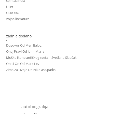
spiritualnost
triler
USKORO
vojna literatura
zadnje dodano
-
Dogovor Od Meri Balog
Onaj Pravi Od John Marrs
Muške ikone antičkog sveta – Svetlana Slapšak
Ona i On Od Mark Levi
Zima Za Dvoje Od Nikolas Sparks
autobiografija