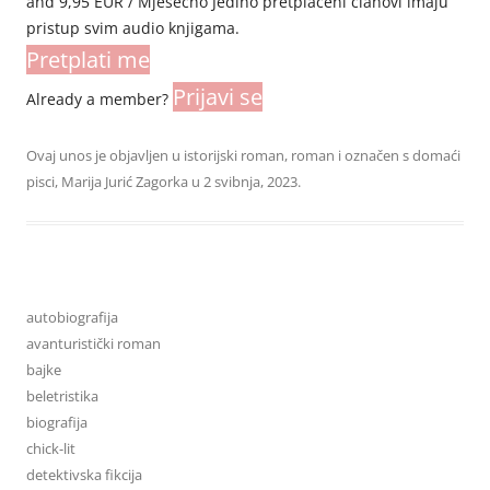
and 9,95 EUR / Mjesečno Jedino pretplaćeni članovi imaju
pristup svim audio knjigama.
Pretplati me
Prijavi se
Already a member?
Ovaj unos je objavljen u
istorijski roman
,
roman
i označen s
domaći
pisci
,
Marija Jurić Zagorka
u
2 svibnja, 2023
.
autobiografija
avanturistički roman
bajke
beletristika
biografija
chick-lit
detektivska fikcija