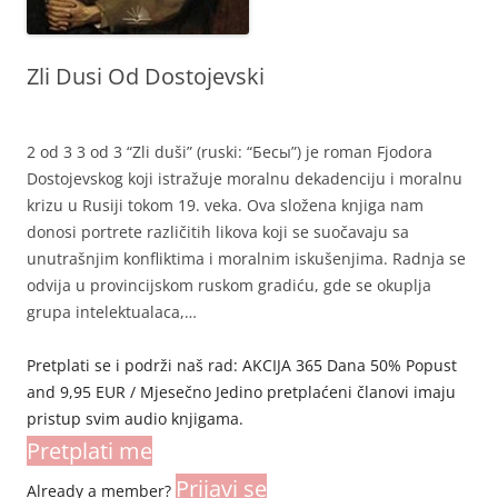
Zli Dusi Od Dostojevski
2 od 3 3 od 3 “Zli duši” (ruski: “Бесы”) je roman Fjodora
Dostojevskog koji istražuje moralnu dekadenciju i moralnu
krizu u Rusiji tokom 19. veka. Ova složena knjiga nam
donosi portrete različitih likova koji se suočavaju sa
unutrašnjim konfliktima i moralnim iskušenjima. Radnja se
odvija u provincijskom ruskom gradiću, gde se okuplja
grupa intelektualaca,…
Pretplati se i podrži naš rad: AKCIJA 365 Dana 50% Popust
and 9,95 EUR / Mjesečno Jedino pretplaćeni članovi imaju
pristup svim audio knjigama.
Pretplati me
Prijavi se
Already a member?