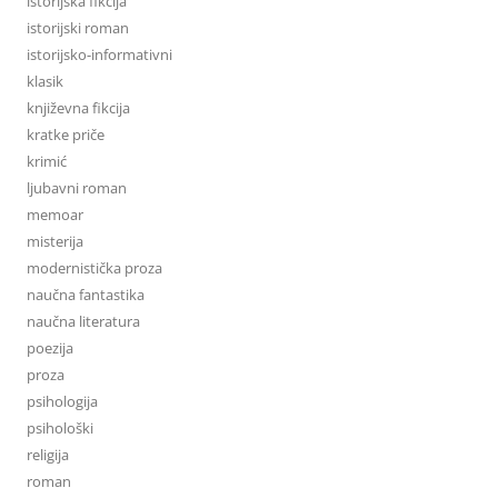
istorijska fikcija
istorijski roman
istorijsko-informativni
klasik
književna fikcija
kratke priče
krimić
ljubavni roman
memoar
misterija
modernistička proza
naučna fantastika
naučna literatura
poezija
proza
psihologija
psihološki
religija
roman