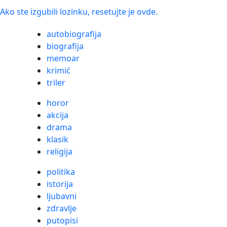
Ako ste izgubili lozinku, resetujte je ovde.
autobiografija
biografija
memoar
krimić
triler
horor
akcija
drama
klasik
religija
politika
istorija
ljubavni
zdravlje
putopisi