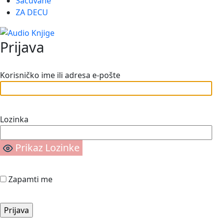
Sačuvane
ZA DECU
Prijava
Korisničko ime ili adresa e-pošte
Lozinka
Prikaz Lozinke
Zapamti me