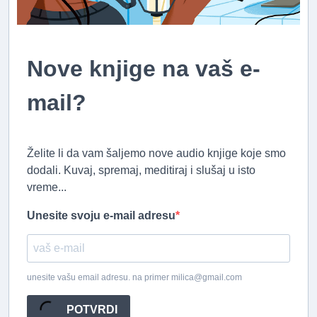
Nove knjige na vaš e-
mail?
Želite li da vam šaljemo nove audio knjige koje smo
dodali. Kuvaj, spremaj, meditiraj i slušaj u isto
vreme...
Unesite svoju e-mail adresu
unesite vašu email adresu. na primer milica@gmail.com
POTVRDI