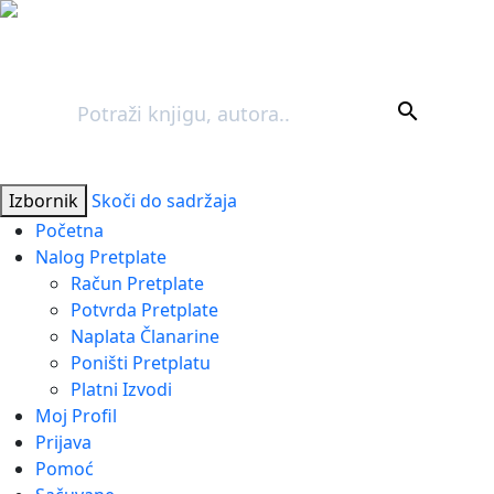
Pretraga
search
Izbornik
Skoči do sadržaja
Početna
Nalog Pretplate
Račun Pretplate
Potvrda Pretplate
Naplata Članarine
Poništi Pretplatu
Platni Izvodi
Moj Profil
Prijava
Pomoć