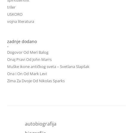
triler
USKORO
vojna literatura
zadnje dodano
-
Dogovor Od Meri Balog
Onaj Pravi Od John Marrs
Muške ikone antičkog sveta – Svetlana Slapšak
Ona i On Od Mark Levi
Zima Za Dvoje Od Nikolas Sparks
autobiografija