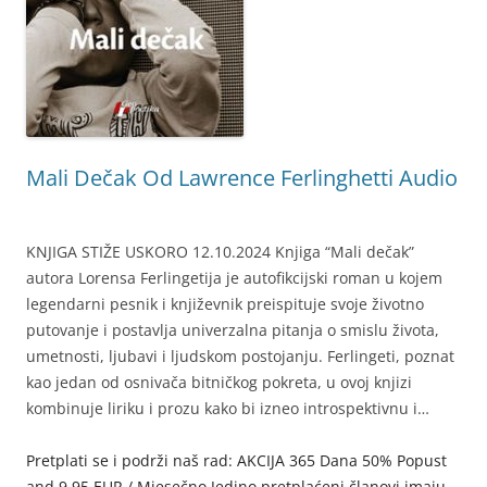
Mali Dečak Od Lawrence Ferlinghetti Audio
KNJIGA STIŽE USKORO 12.10.2024 Knjiga “Mali dečak”
autora Lorensa Ferlingetija je autofikcijski roman u kojem
legendarni pesnik i književnik preispituje svoje životno
putovanje i postavlja univerzalna pitanja o smislu života,
umetnosti, ljubavi i ljudskom postojanju. Ferlingeti, poznat
kao jedan od osnivača bitničkog pokreta, u ovoj knjizi
kombinuje liriku i prozu kako bi izneo introspektivnu i…
Pretplati se i podrži naš rad: AKCIJA 365 Dana 50% Popust
and 9,95 EUR / Mjesečno Jedino pretplaćeni članovi imaju