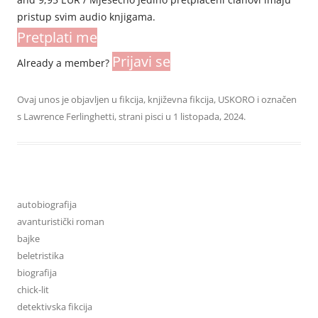
pristup svim audio knjigama.
Pretplati me
Prijavi se
Already a member?
Ovaj unos je objavljen u
fikcija
,
književna fikcija
,
USKORO
i označen
s
Lawrence Ferlinghetti
,
strani pisci
u
1 listopada, 2024
.
autobiografija
avanturistički roman
bajke
beletristika
biografija
chick-lit
detektivska fikcija