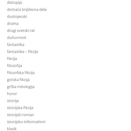
distopija
domaća književna dela
dostojevski
drama
drugi svetski rat
duhovnost
fantastika
fantastika – fikcija
fikcija
filozofija
filozofska fikcija
gotska fikcija
grčka mitologija
horor
istorija
istorijska fikcija
istorijski roman
istorijsko-informativni
klasik