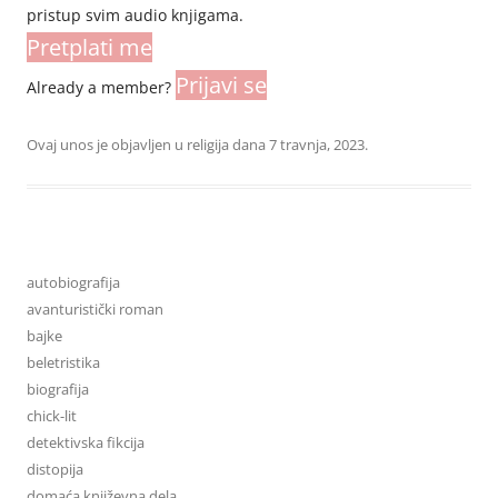
pristup svim audio knjigama.
Pretplati me
Prijavi se
Already a member?
Ovaj unos je objavljen u
religija
dana
7 travnja, 2023
.
autobiografija
avanturistički roman
bajke
beletristika
biografija
chick-lit
detektivska fikcija
distopija
domaća književna dela