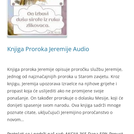
Knjiga Proroka Jeremije Audio
Knjiga proroka Jeremije opisuje proročku službu Jeremije,
jednog od najznačajnijih proroka u Starom zavjetu. Kroz
knjigu, Jeremija upozorava Izraelce na njihove grijehe i
propast koja će uslijediti ako ne promijene svoje
ponašanje. On također prorokuje o dolasku Mesije, koji će
donijeti spasenje svom narodu. Ova knjiga sadrži mnoge
poznate citate, uključujući Jeremijino proročanstvo o
novom…
Pretplati se i podrži naš rad: AKCIJA 365 Dana 50% Popust