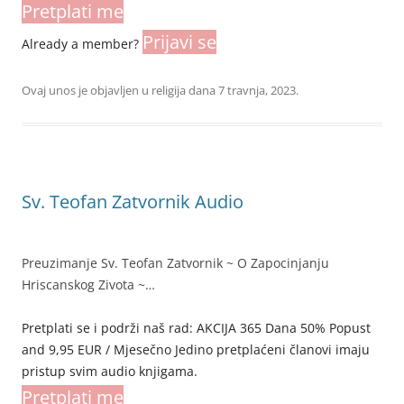
Pretplati me
Prijavi se
Already a member?
Ovaj unos je objavljen u
religija
dana
7 travnja, 2023
.
Sv. Teofan Zatvornik Audio
Preuzimanje Sv. Teofan Zatvornik ~ O Zapocinjanju
Hriscanskog Zivota ~…
Pretplati se i podrži naš rad: AKCIJA 365 Dana 50% Popust
and 9,95 EUR / Mjesečno Jedino pretplaćeni članovi imaju
pristup svim audio knjigama.
Pretplati me