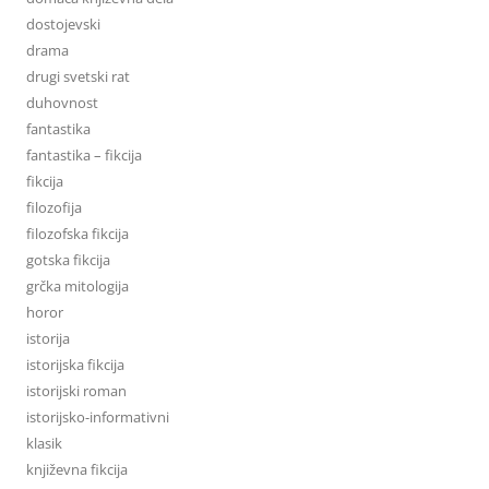
dostojevski
drama
drugi svetski rat
duhovnost
fantastika
fantastika – fikcija
fikcija
filozofija
filozofska fikcija
gotska fikcija
grčka mitologija
horor
istorija
istorijska fikcija
istorijski roman
istorijsko-informativni
klasik
književna fikcija