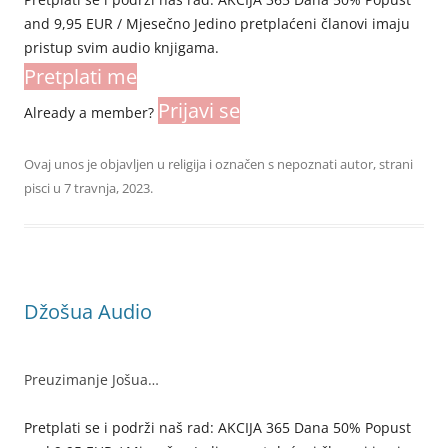
and 9,95 EUR / Mjesečno Jedino pretplaćeni članovi imaju
pristup svim audio knjigama.
Pretplati me
Prijavi se
Already a member?
Ovaj unos je objavljen u
religija
i označen s
nepoznati autor
,
strani
pisci
u
7 travnja, 2023
.
Džošua Audio
Preuzimanje Jošua…
Pretplati se i podrži naš rad: AKCIJA 365 Dana 50% Popust