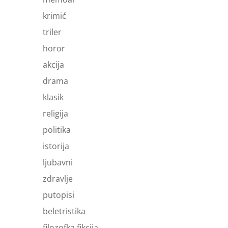
krimić
triler
horor
akcija
drama
klasik
religija
politika
istorija
ljubavni
zdravlje
putopisi
beletristika
filozofka fikcija