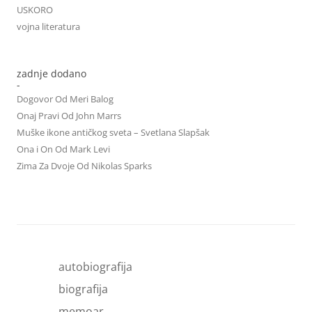
USKORO
vojna literatura
zadnje dodano
-
Dogovor Od Meri Balog
Onaj Pravi Od John Marrs
Muške ikone antičkog sveta – Svetlana Slapšak
Ona i On Od Mark Levi
Zima Za Dvoje Od Nikolas Sparks
autobiografija
biografija
memoar