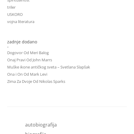
triler
USKORO
vojna literatura
zadnje dodano
-
Dogovor Od Meri Balog
Onaj Pravi Od John Marrs
Muške ikone antičkog sveta – Svetlana Slapšak
Ona i On Od Mark Levi
Zima Za Dvoje Od Nikolas Sparks
autobiografija