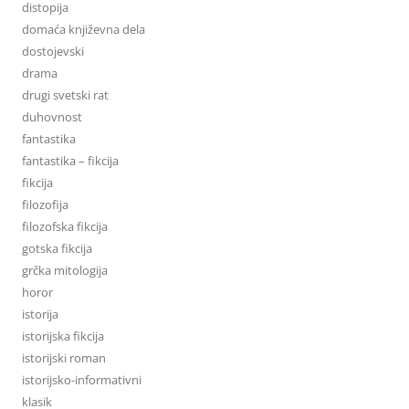
distopija
domaća književna dela
dostojevski
drama
drugi svetski rat
duhovnost
fantastika
fantastika – fikcija
fikcija
filozofija
filozofska fikcija
gotska fikcija
grčka mitologija
horor
istorija
istorijska fikcija
istorijski roman
istorijsko-informativni
klasik