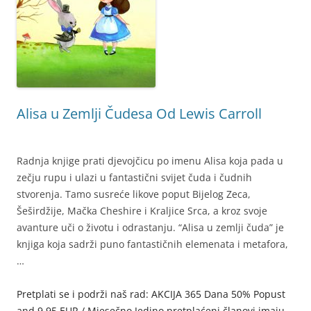
Alisa u Zemlji Čudesa Od Lewis Carroll
Radnja knjige prati djevojčicu po imenu Alisa koja pada u
zečju rupu i ulazi u fantastični svijet čuda i čudnih
stvorenja. Tamo susreće likove poput Bijelog Zeca,
Šeširdžije, Mačka Cheshire i Kraljice Srca, a kroz svoje
avanture uči o životu i odrastanju. “Alisa u zemlji čuda” je
knjiga koja sadrži puno fantastičnih elemenata i metafora,
…
Pretplati se i podrži naš rad: AKCIJA 365 Dana 50% Popust
and 9,95 EUR / Mjesečno Jedino pretplaćeni članovi imaju