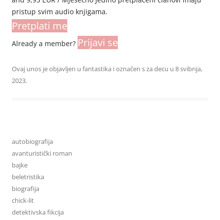
pristup svim audio knjigama.
Pretplati me
Prijavi se
Already a member?
Ovaj unos je objavljen u
fantastika
i označen s
za decu
u
8 svibnja,
2023
.
autobiografija
avanturistički roman
bajke
beletristika
biografija
chick-lit
detektivska fikcija