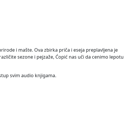
irode i mašte. Ova zbirka priča i eseja preplavljena je
azličite sezone i pejzaže, Ćopić nas uči da cenimo lepotu
istup svim audio knjigama.