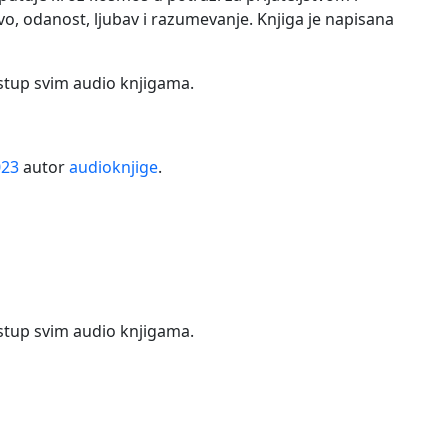
vo, odanost, ljubav i razumevanje. Knjiga je napisana
istup svim audio knjigama.
023
autor
audioknjige
.
istup svim audio knjigama.