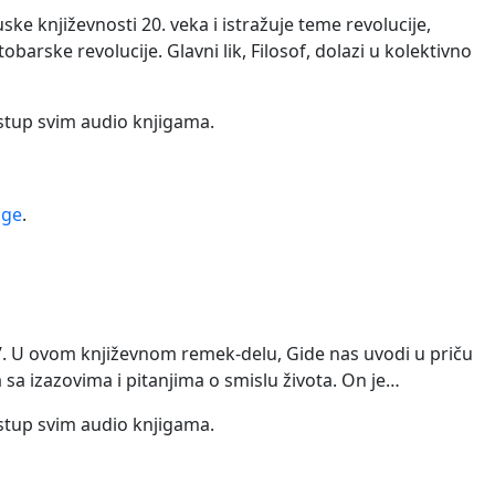
ke književnosti 20. veka i istražuje teme revolucije,
ske revolucije. Glavni lik, Filosof, dolazi u kolektivno
istup svim audio knjigama.
ige
.
j”. U ovom književnom remek-delu, Gide nas uvodi u priču
 sa izazovima i pitanjima o smislu života. On je…
istup svim audio knjigama.