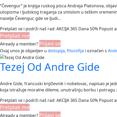
“Čevengur” je knjiga ruskog pisca Andreja Platonova, objavlj
utopizma i ljudskog traganja za smislom u teškim vremenima
naselje Čevengur, gde se ljudi…
Pretplati se i podrži naš rad: AKCIJA 365 Dana 50% Popust 
Pretplati me
Prijavi se
Already a member?
Ovaj unos je objavljen u
distopija
,
filozofija
i označen s
Andr
Tezej Od Andre Gide
Andre Gide, francuski književnik i nobelovac, napisao je j
koja istražuje moralne dileme, unutrašnju borbu i potragu za
Pretplati se i podrži naš rad: AKCIJA 365 Dana 50% Popust 
Pretplati me
Prijavi se
Already a member?