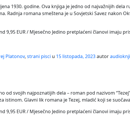
ena 1930. godine. Ova knjiga je jedno od najvažnijih dela rus
. Radnja romana smeštena je u Sovjetski Savez nakon Oktobar
and 9,95 EUR / Mjesečno Jedino pretplaćeni članovi imaju pr
ej Platonov
,
strani pisci
u
15 listopada, 2023
autor
audioknj
edno od svojih najpoznatijih dela – roman pod nazivom “Teze
 istinom. Glavni lik romana je Tezej, mladić koji se suočava
and 9,95 EUR / Mjesečno Jedino pretplaćeni članovi imaju pr