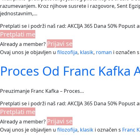
razumevanjem. Kroz njihove susrete i razgovore, Sent Egzipe
jednostavnim,…
Pretplati se i podrži naš rad: AKCIJA 365 Dana 50% Popust 
Pretplati me
Prijavi se
Already a member?
Ovaj unos je objavljen u
filozofija
,
klasik
,
roman
i označen 
Proces Od Franc Kafka 
Preuzimanje Franc Kafka – Proces…
Pretplati se i podrži naš rad: AKCIJA 365 Dana 50% Popust 
Pretplati me
Prijavi se
Already a member?
Ovaj unos je objavljen u
filozofija
,
klasik
i označen s
Franc K