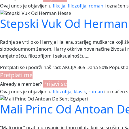
Ovaj unos je objavljen u
fikcija
,
filozofija
,
roman
i označen 
Stepski Vuk Od Herman
Radnja se vrti oko Harryja Hallera, starijeg muškarca koji ž
slobodoumnom ženom, Harry otkriva nove načine života i r
umjetnošću, filozofijom i seksualnošću,…
Pretplati se i podrži naš rad: AKCIJA 365 Dana 50% Popust 
Pretplati me
Prijavi se
Already a member?
Ovaj unos je objavljen u
filozofija
,
klasik
,
roman
i označen 
Mali Princ Od Antoan De
“Mali princ” prati putovanje jednog pilota koji se srušio u S