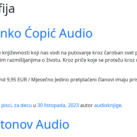
fija
anko Ćopić Audio
književnosti koji nas vodi na putovanje kroz čaroban svet pr
 razmišljanjima o životu. Kroz priče koje se protežu kroz r
and 9,95 EUR / Mjesečno Jedino pretplaćeni članovi imaju pr
pisci
,
za decu
u
30 listopada, 2023
autor
audioknjige
.
atonov Audio