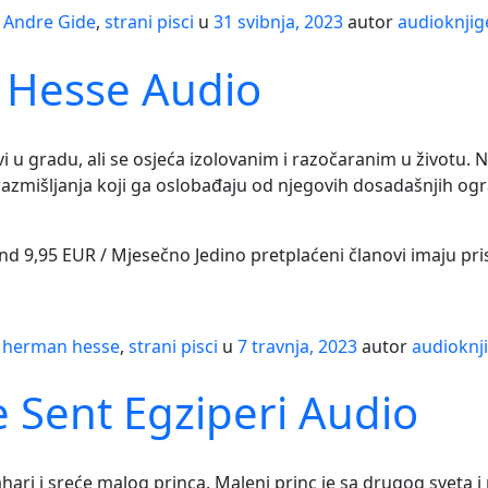
s
Andre Gide
,
strani pisci
u
31 svibnja, 2023
autor
audioknjig
 Hesse Audio
ivi u gradu, ali se osjeća izolovanim i razočaranim u životu.
azmišljanja koji ga oslobađaju od njegovih dosadašnjih og
and 9,95 EUR / Mjesečno Jedino pretplaćeni članovi imaju pr
s
herman hesse
,
strani pisci
u
7 travnja, 2023
autor
audioknj
 Sent Egziperi Audio
ahari i sreće malog princa. Maleni princ je sa drugog sveta i