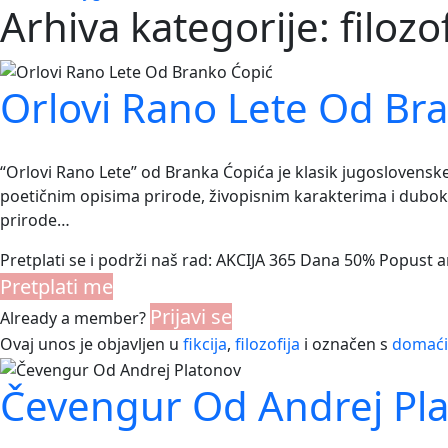
Arhiva kategorije:
filozo
Orlovi Rano Lete Od Br
“Orlovi Rano Lete” od Branka Ćopića je klasik jugoslovenske 
poetičnim opisima prirode, živopisnim karakterima i dubokim
prirode…
Pretplati se i podrži naš rad: AKCIJA 365 Dana 50% Popust 
Pretplati me
Prijavi se
Already a member?
Ovaj unos je objavljen u
fikcija
,
filozofija
i označen s
domaći 
Čevengur Od Andrej Pl