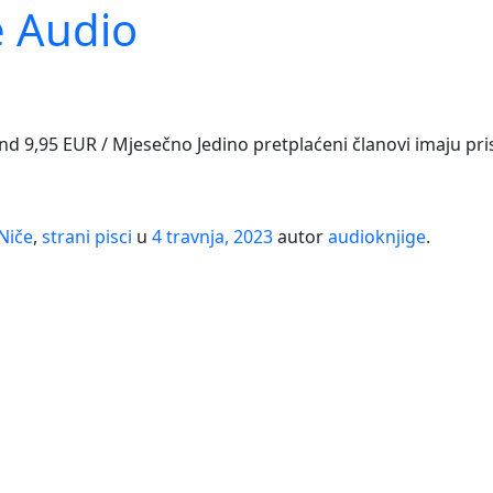
e Audio
and 9,95 EUR / Mjesečno Jedino pretplaćeni članovi imaju pr
 Niče
,
strani pisci
u
4 travnja, 2023
autor
audioknjige
.