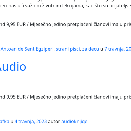
ri nas uči važnim životnim lekcijama, kao što su prijateljst
and 9,95 EUR / Mjesečno Jedino pretplaćeni članovi imaju pr
s
Antoan de Sent Egziperi
,
strani pisci
,
za decu
u
7 travnja, 2
Audio
and 9,95 EUR / Mjesečno Jedino pretplaćeni članovi imaju pr
afka
u
4 travnja, 2023
autor
audioknjige
.