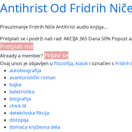
Antihrist Od Fridrih Nič
Preuzimanje Fridrih Niče Antihrist audio knjiga…
Pretplati se i podrži naš rad: AKCIJA 365 Dana 50% Popust 
Pretplati me
Prijavi se
Already a member?
Ovaj unos je objavljen u
filozofija
,
klasik
i označen s
Fridrih
autobiografija
avanturistički roman
bajke
beletristika
biografija
chick-lit
detektivska fikcija
distopija
domaća književna dela