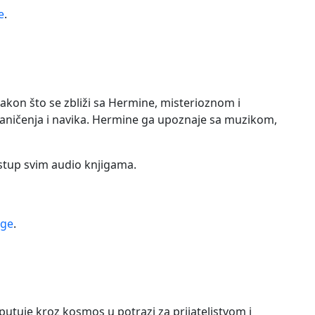
e
.
 Nakon što se zbliži sa Hermine, misterioznom i
raničenja i navika. Hermine ga upoznaje sa muzikom,
istup svim audio knjigama.
ige
.
 putuje kroz kosmos u potrazi za prijateljstvom i