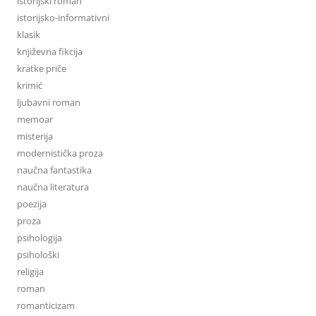
istorijski roman
istorijsko-informativni
klasik
književna fikcija
kratke priče
krimić
ljubavni roman
memoar
misterija
modernistička proza
naučna fantastika
naučna literatura
poezija
proza
psihologija
psihološki
religija
roman
romanticizam