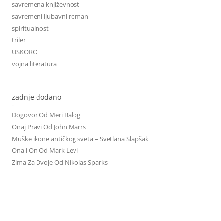
savremena književnost
savremeni ljubavni roman
spiritualnost
triler
USKORO
vojna literatura
zadnje dodano
-
Dogovor Od Meri Balog
Onaj Pravi Od John Marrs
Muške ikone antičkog sveta – Svetlana Slapšak
Ona i On Od Mark Levi
Zima Za Dvoje Od Nikolas Sparks