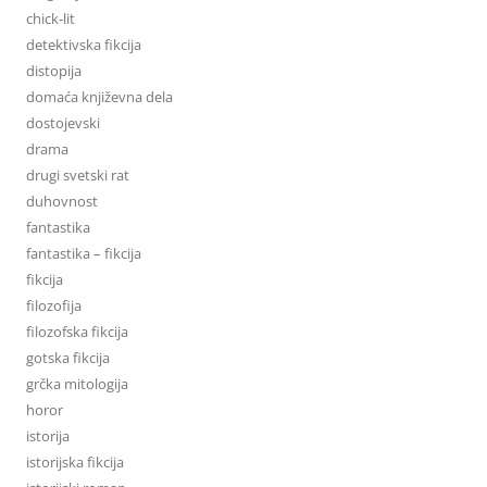
chick-lit
detektivska fikcija
distopija
domaća književna dela
dostojevski
drama
drugi svetski rat
duhovnost
fantastika
fantastika – fikcija
fikcija
filozofija
filozofska fikcija
gotska fikcija
grčka mitologija
horor
istorija
istorijska fikcija