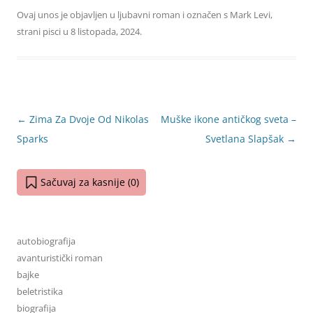
Ovaj unos je objavljen u
ljubavni roman
i označen s
Mark Levi
,
strani pisci
u
8 listopada, 2024
.
Navigacija
←
Zima Za Dvoje Od Nikolas
Muške ikone antičkog sveta –
objava
Sparks
Svetlana Slapšak
→
Sačuvaj za kasnije (
0
)
autobiografija
avanturistički roman
bajke
beletristika
biografija