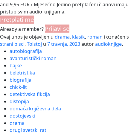
and 9,95 EUR / Mjesečno Jedino pretplaćeni članovi imaju
pristup svim audio knjigama.
Pretplati me
Prijavi se
Already a member?
Ovaj unos je objavljen u
drama
,
klasik
,
roman
i označen s
strani pisci
,
Tolstoj
u
7 travnja, 2023
autor
audioknjige
.
autobiografija
avanturistički roman
bajke
beletristika
biografija
chick-lit
detektivska fikcija
distopija
domaća književna dela
dostojevski
drama
drugi svetski rat