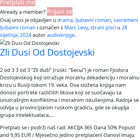
Pretplati me
Prijavi se
Already a member?
Ovaj unos je objavljen u
drama
,
ljubavni roman
,
savremeni
ljubavni roman
i označen s
Marc Levy
,
strani pisci
u
28
siječnja, 2024
autor
audioknjige
.
Zli Dusi Od Dostojevski
2 od 3 3 od 3 “Zli duši” (ruski: “Бесы”) je roman Fjodora
Dostojevskog koji istražuje moralnu dekadenciju i moralnu
krizu u Rusiji tokom 19. veka. Ova složena knjiga nam
donosi portrete različitih likova koji se suočavaju sa
unutrašnjim konfliktima i moralnim iskušenjima. Radnja se
odvija u provincijskom ruskom gradiću, gde se okuplja
grupa intelektualaca,…
Pretplati se i podrži naš rad: AKCIJA 365 Dana 50% Popust
and 9,95 EUR / Mjesečno Jedino pretplaćeni članovi imaju