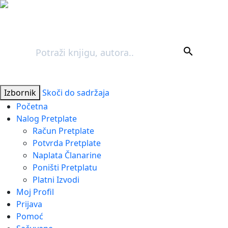
Pretraga
search
Izbornik
Skoči do sadržaja
Početna
Nalog Pretplate
Račun Pretplate
Potvrda Pretplate
Naplata Članarine
Poništi Pretplatu
Platni Izvodi
Moj Profil
Prijava
Pomoć