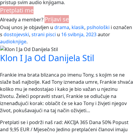
pristup svim audio knjigama.
Pretplati me
Prijavi se
Already a member?
Ovaj unos je objavljen u
drama
,
klasik
,
psihološki
i označen
s
dostojevski
,
strani pisci
u
16 svibnja, 2023
autor
audioknjige
.
Klon I Ja Od Danijela Stil
Frankie ima brata blizanca po imenu Tony, s kojim se ne
slaže baš najbolje. Kad Tony iznenada umre, Frankie shvaća
koliko mu je nedostajao i kako je bio važan u njezinu
životu. Želeći popraviti stvari, Frankie se odlučuje na
iznenađujući korak: oblačit će se kao Tony i živjeti njegov
život, pokušavajući na taj način oživjeti…
Pretplati se i podrži naš rad: AKCIJA 365 Dana 50% Popust
and 9,95 EUR / Mjesečno Jedino pretplaćeni članovi imaju