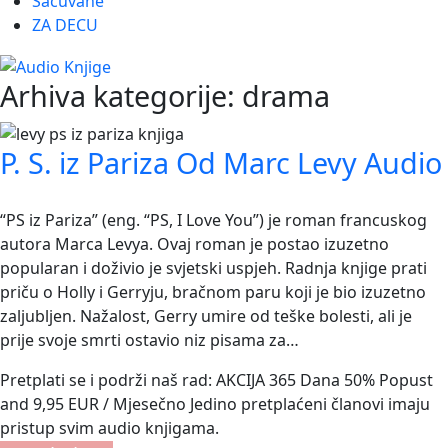
Sačuvane
ZA DECU
Arhiva kategorije:
drama
P. S. iz Pariza Od Marc Levy Audio
“PS iz Pariza” (eng. “PS, I Love You”) je roman francuskog
autora Marca Levya. Ovaj roman je postao izuzetno
popularan i doživio je svjetski uspjeh. Radnja knjige prati
priču o Holly i Gerryju, bračnom paru koji je bio izuzetno
zaljubljen. Nažalost, Gerry umire od teške bolesti, ali je
prije svoje smrti ostavio niz pisama za…
Pretplati se i podrži naš rad: AKCIJA 365 Dana 50% Popust
and 9,95 EUR / Mjesečno Jedino pretplaćeni članovi imaju
pristup svim audio knjigama.