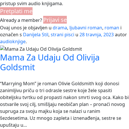
pristup svim audio knjigama.
Pretplati me
Prijavi se
Already a member?
Ovaj unos je objavljen u
drama
,
ljubavni roman
,
roman
i
označen s
Danijela Stil
,
strani pisci
u
28 travnja, 2023
autor
audioknjige
.
Mama Za Udaju Od Olivija
Goldsmit
“Marrying Mom” je roman Olivie Goldsmith koji donosi
zanimljivu priču o tri odrasle sestre koje žele spasiti
obiteljsku tvrtku od propasti nakon smrti svog oca. Kako bi
ostvarile svoj cilj, smišljaju neobičan plan – pronaći novog
supruga za svoju majku koja se nalazi u ranim
šezdesetima. Uz mnogo zapleta i iznenađenja, sestre se
upuštaju u…