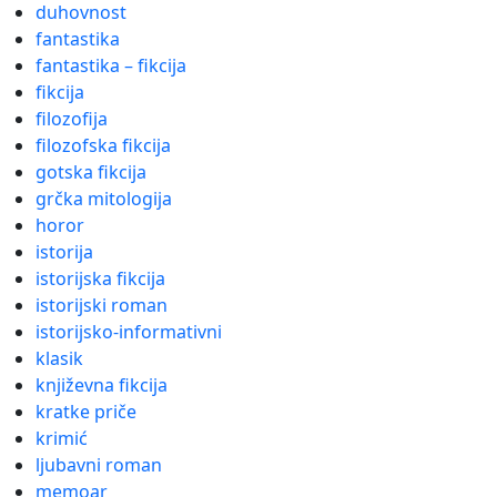
duhovnost
fantastika
fantastika – fikcija
fikcija
filozofija
filozofska fikcija
gotska fikcija
grčka mitologija
horor
istorija
istorijska fikcija
istorijski roman
istorijsko-informativni
klasik
književna fikcija
kratke priče
krimić
ljubavni roman
memoar