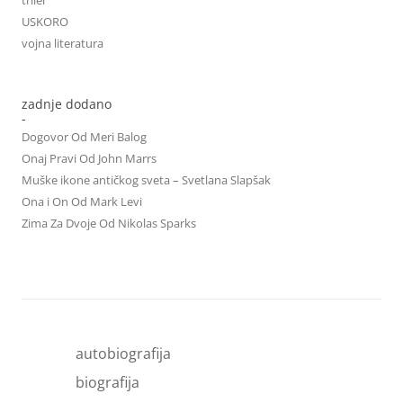
USKORO
vojna literatura
zadnje dodano
-
Dogovor Od Meri Balog
Onaj Pravi Od John Marrs
Muške ikone antičkog sveta – Svetlana Slapšak
Ona i On Od Mark Levi
Zima Za Dvoje Od Nikolas Sparks
autobiografija
biografija