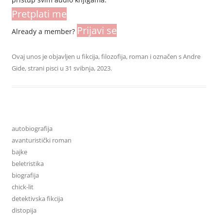
Pretplati me
Prijavi se
Already a member?
Ovaj unos je objavljen u
fikcija
,
filozofija
,
roman
i označen s
Andre
Gide
,
strani pisci
u
31 svibnja, 2023
.
autobiografija
avanturistički roman
bajke
beletristika
biografija
chick-lit
detektivska fikcija
distopija