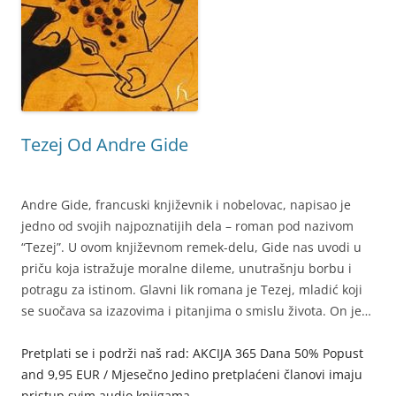
Tezej Od Andre Gide
Andre Gide, francuski književnik i nobelovac, napisao je
jedno od svojih najpoznatijih dela – roman pod nazivom
“Tezej”. U ovom književnom remek-delu, Gide nas uvodi u
priču koja istražuje moralne dileme, unutrašnju borbu i
potragu za istinom. Glavni lik romana je Tezej, mladić koji
se suočava sa izazovima i pitanjima o smislu života. On je…
Pretplati se i podrži naš rad: AKCIJA 365 Dana 50% Popust
and 9,95 EUR / Mjesečno Jedino pretplaćeni članovi imaju
pristup svim audio knjigama.