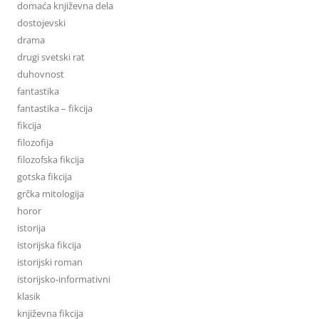
domaća književna dela
dostojevski
drama
drugi svetski rat
duhovnost
fantastika
fantastika – fikcija
fikcija
filozofija
filozofska fikcija
gotska fikcija
grčka mitologija
horor
istorija
istorijska fikcija
istorijski roman
istorijsko-informativni
klasik
književna fikcija