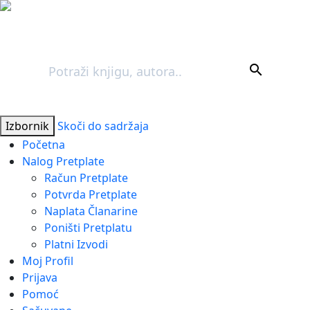
Pretraga
search
Izbornik
Skoči do sadržaja
Početna
Nalog Pretplate
Račun Pretplate
Potvrda Pretplate
Naplata Članarine
Poništi Pretplatu
Platni Izvodi
Moj Profil
Prijava
Pomoć