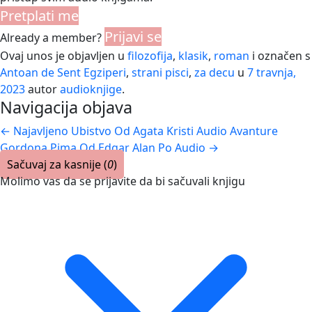
Pretplati me
Prijavi se
Already a member?
Ovaj unos je objavljen u
filozofija
,
klasik
,
roman
i označen s
Antoan de Sent Egziperi
,
strani pisci
,
za decu
u
7 travnja,
2023
autor
audioknjige
.
Navigacija objava
←
Najavljeno Ubistvo Od Agata Kristi Audio
Avanture
Gordona Pima Od Edgar Alan Po Audio
→
Sačuvaj za kasnije (
0
)
Molimo vas da se prijavite da bi sačuvali knjigu