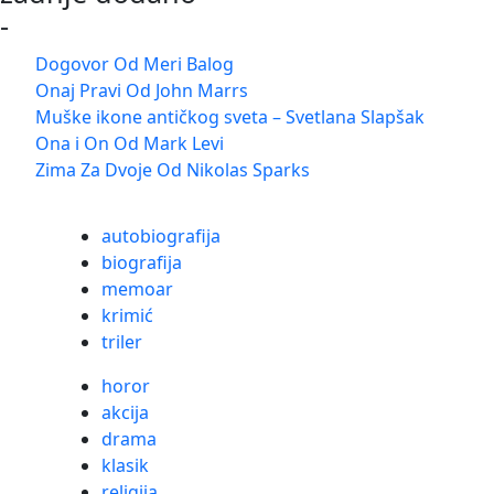
-
Dogovor Od Meri Balog
Onaj Pravi Od John Marrs
Muške ikone antičkog sveta – Svetlana Slapšak
Ona i On Od Mark Levi
Zima Za Dvoje Od Nikolas Sparks
autobiografija
biografija
memoar
krimić
triler
horor
akcija
drama
klasik
religija