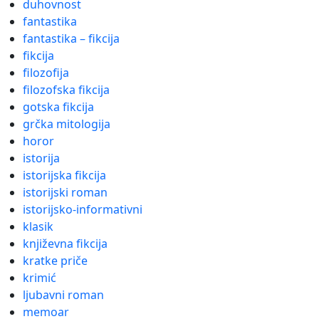
duhovnost
fantastika
fantastika – fikcija
fikcija
filozofija
filozofska fikcija
gotska fikcija
grčka mitologija
horor
istorija
istorijska fikcija
istorijski roman
istorijsko-informativni
klasik
književna fikcija
kratke priče
krimić
ljubavni roman
memoar