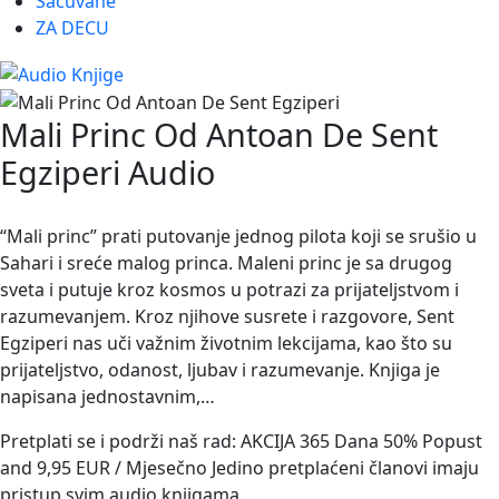
Sačuvane
ZA DECU
Mali Princ Od Antoan De Sent
Egziperi Audio
“Mali princ” prati putovanje jednog pilota koji se srušio u
Sahari i sreće malog princa. Maleni princ je sa drugog
sveta i putuje kroz kosmos u potrazi za prijateljstvom i
razumevanjem. Kroz njihove susrete i razgovore, Sent
Egziperi nas uči važnim životnim lekcijama, kao što su
prijateljstvo, odanost, ljubav i razumevanje. Knjiga je
napisana jednostavnim,…
Pretplati se i podrži naš rad: AKCIJA 365 Dana 50% Popust
and 9,95 EUR / Mjesečno Jedino pretplaćeni članovi imaju
pristup svim audio knjigama.