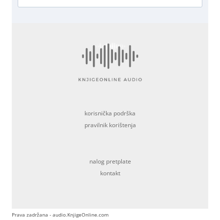
korisnička podrška
pravilnik korištenja
nalog pretplate
kontakt
Prava zadržana - audio.KnjigeOnline.com