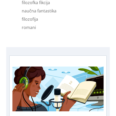
filozofka fikcija
naučna fantastika
filozofija
romani