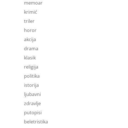
memoar
krimić
triler
horor
akcija
drama
klasik
religija
politika
istorija
ljubavni
zdravlje
putopisi
beletristika