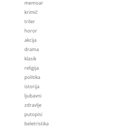
memoar
krimić
triler
horor
akcija
drama
klasik
religija
politika
istorija
ljubavni
zdravlje
putopisi
beletristika