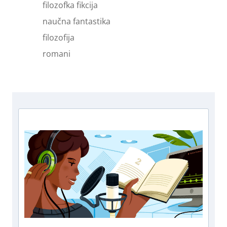
filozofka fikcija
naučna fantastika
filozofija
romani