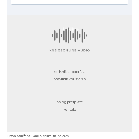
korisnička podrška
pravilnik korištenja
nalog pretplate
kontakt
Prava zadržana - audio.KnjigeOnline.com