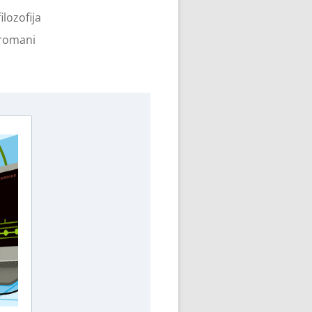
filozofija
romani