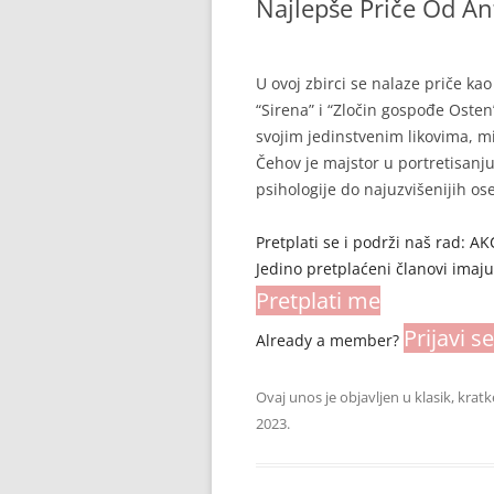
Najlepše Priče Od An
U ovoj zbirci se nalaze priče ka
“Sirena” i “Zločin gospođe Osten”
svojim jedinstvenim likovima, 
Čehov je majstor u portretisanju
psihologije do najuzvišenijih os
Pretplati se i podrži naš rad: 
Jedino pretplaćeni članovi imaj
Pretplati me
Prijavi se
Already a member?
Ovaj unos je objavljen u
klasik
,
kratk
2023
.