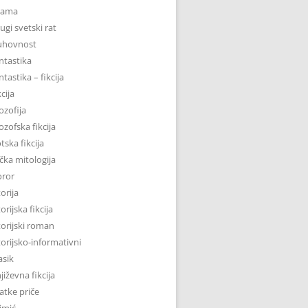
rama
ugi svetski rat
uhovnost
ntastika
ntastika – fikcija
kcija
lozofija
lozofska fikcija
tska fikcija
čka mitologija
oror
torija
torijska fikcija
torijski roman
torijsko-informativni
asik
jiževna fikcija
atke priče
imić