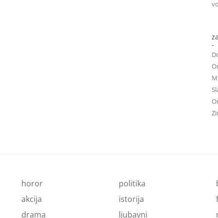
vo
z
-
D
On
Mu
Sl
On
Zi
horor
politika
akcija
istorija
drama
ljubavni