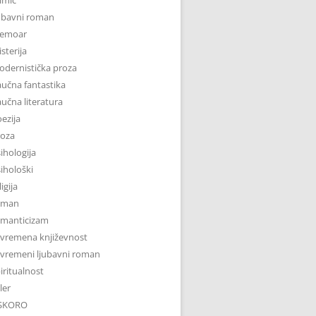
ubavni roman
emoar
sterija
dernistička proza
učna fantastika
učna literatura
ezija
roza
ihologija
ihološki
ligija
oman
omanticizam
vremena književnost
vremeni ljubavni roman
iritualnost
iler
SKORO