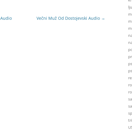
lj
m
 Audio
Večni Muž Od Dostojevski Audio
→
mi
mo
na
na
po
p
ps
ps
re
r
r
sa
sa
sp
tr
U