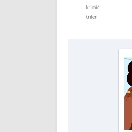
krimić
triler