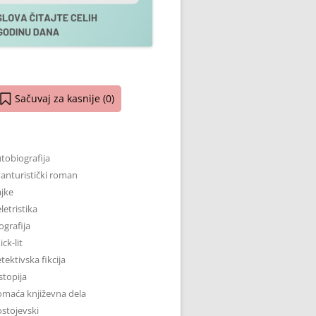
Sačuvaj za kasnije (
0
)
tobiografija
anturistički roman
jke
letristika
ografija
ick-lit
tektivska fikcija
stopija
maća književna dela
stojevski