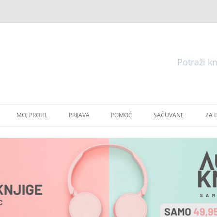
Pretraga
Skoči
do
MOJ PROFIL
PRIJAVA
POMOĆ
SAČUVANE
ZA 
sadržaja
E
E