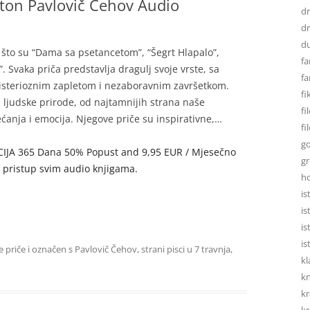
ton Pavlovič Čehov Audio
d
dr
d
o što su “Dama sa psetancetom”, “Šegrt Hlapalo”,
fa
. Svaka priča predstavlja dragulj svoje vrste, sa
fa
misterioznim zapletom i nezaboravnim završetkom.
fi
 ljudske prirode, od najtamnijih strana naše
fi
ećanja i emocija. Njegove priče su inspirativne,…
fi
go
AKCIJA 365 Dana 50% Popust and 9,95 EUR / Mjesečno
gr
u pristup svim audio knjigama.
h
is
is
is
is
e priče
i označen s
Pavlovič Čehov
,
strani pisci
u
7 travnja,
kl
kn
kr
kr