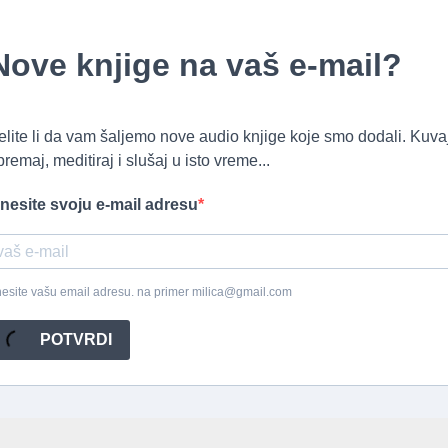
Nove knjige na vaš e-mail?
elite li da vam šaljemo nove audio knjige koje smo dodali. Kuvaj
premaj, meditiraj i slušaj u isto vreme...
nesite svoju e-mail adresu
esite vašu email adresu. na primer milica@gmail.com
POTVRDI