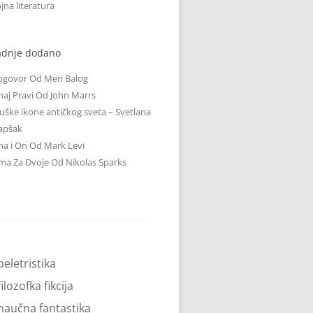
jna literatura
adnje dodano
ogovor Od Meri Balog
aj Pravi Od John Marrs
ške ikone antičkog sveta – Svetlana
apšak
a i On Od Mark Levi
ma Za Dvoje Od Nikolas Sparks
beletristika
filozofka fikcija
naučna fantastika