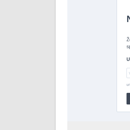
Ž
s
U
un