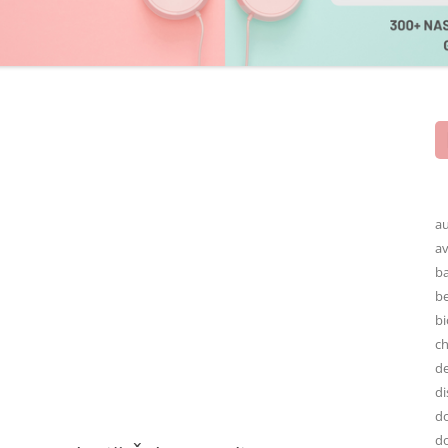
au
av
ba
be
bi
ch
de
di
do
do