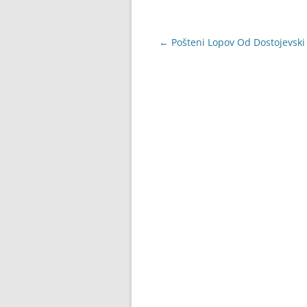
Navigacija
←
Pošteni Lopov Od Dostojevski
objava