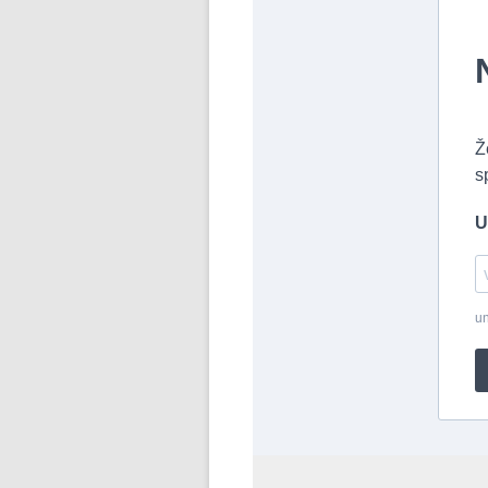
Ž
s
U
un