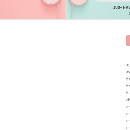
au
av
ba
be
bi
ch
de
di
do
do