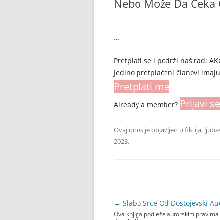
Nebo Može Da Čeka O
…
Pretplati se i podrži naš rad: 
Jedino pretplaćeni članovi imaj
Pretplati me
Prijavi se
Already a member?
Ovaj unos je objavljen u
fikcija
,
ljub
2023
.
Navigacija
←
Slabo Srce Od Dostojevski Au
objava
Ova knjiga podleže autorskim pravima te