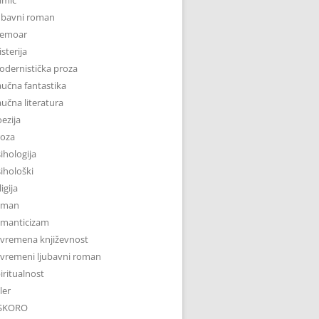
ubavni roman
emoar
sterija
dernistička proza
učna fantastika
učna literatura
ezija
roza
ihologija
ihološki
ligija
oman
omanticizam
vremena književnost
vremeni ljubavni roman
iritualnost
iler
SKORO