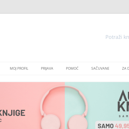
Pretraga
Skoči
do
MOJ PROFIL
PRIJAVA
POMOĆ
SAČUVANE
ZA 
sadržaja
E
E