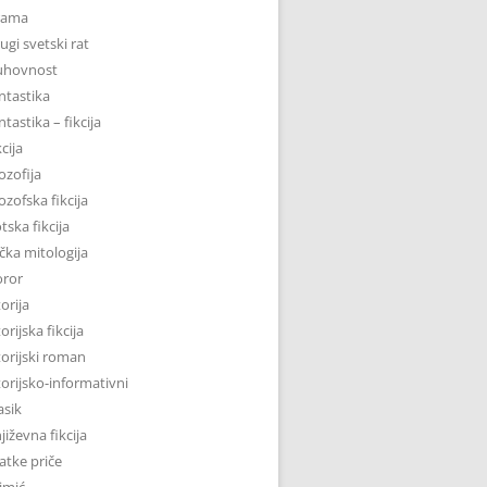
rama
ugi svetski rat
uhovnost
ntastika
ntastika – fikcija
kcija
lozofija
lozofska fikcija
tska fikcija
čka mitologija
oror
torija
torijska fikcija
torijski roman
torijsko-informativni
asik
jiževna fikcija
atke priče
imić