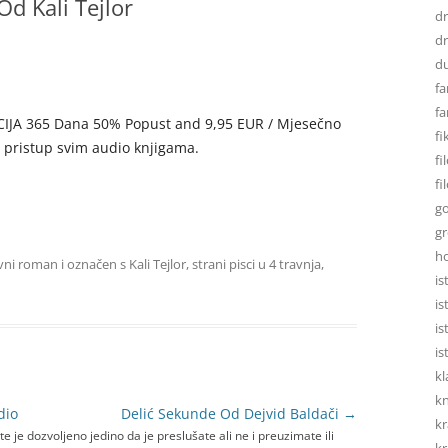
d Kali Tejlor
d
dr
d
fa
fa
AKCIJA 365 Dana 50% Popust and 9,95 EUR / Mjesečno
fi
u pristup svim audio knjigama.
fi
fi
go
gr
h
avni roman
i označen s
Kali Tejlor
,
strani pisci
u
4 travnja,
is
is
is
is
kl
kn
dio
Delić Sekunde Od Dejvid Baldači
→
kr
 je dozvoljeno jedino da je preslušate ali ne i preuzimate ili
kr