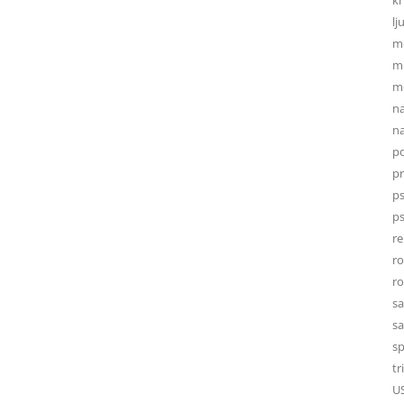
lj
m
mi
mo
na
na
po
p
ps
ps
re
r
r
sa
sa
sp
tr
U