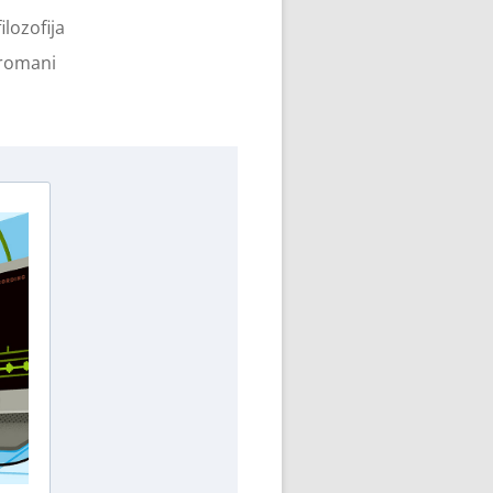
filozofija
romani