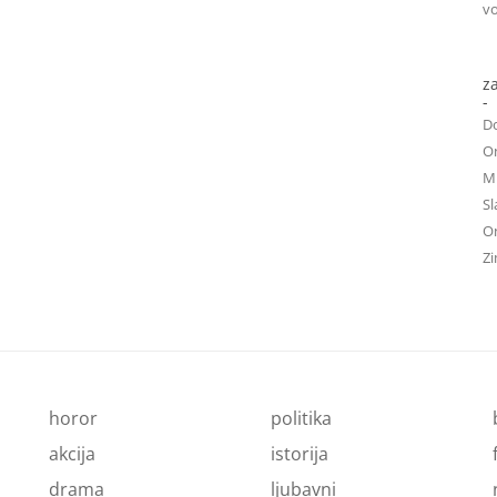
vo
z
-
D
On
Mu
Sl
On
Zi
horor
politika
akcija
istorija
drama
ljubavni