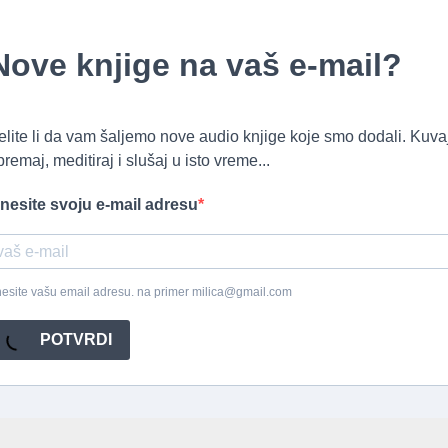
Nove knjige na vaš e-mail?
elite li da vam šaljemo nove audio knjige koje smo dodali. Kuvaj
premaj, meditiraj i slušaj u isto vreme...
nesite svoju e-mail adresu
esite vašu email adresu. na primer milica@gmail.com
POTVRDI