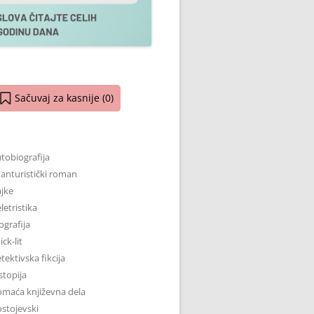
Sačuvaj za kasnije (
0
)
tobiografija
anturistički roman
jke
letristika
ografija
ick-lit
tektivska fikcija
stopija
maća književna dela
stojevski