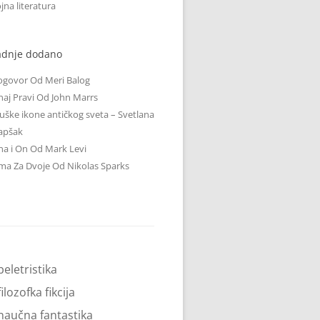
jna literatura
adnje dodano
ogovor Od Meri Balog
aj Pravi Od John Marrs
ške ikone antičkog sveta – Svetlana
apšak
a i On Od Mark Levi
ma Za Dvoje Od Nikolas Sparks
beletristika
filozofka fikcija
naučna fantastika