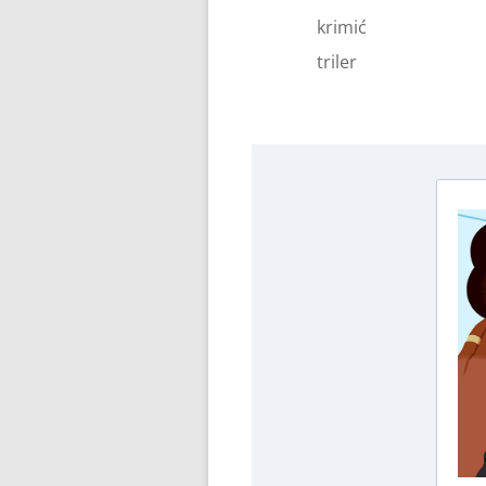
krimić
triler