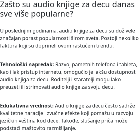
Zašto su audio knjige za decu danas
sve više popularne?
U poslednjim godinama, audio knjige za decu su doživele
značajan porast popularnosti širom sveta. Postoji nekoliko
faktora koji su doprineli ovom rastućem trendu:
Tehnološki napredak:
Razvoj pametnih telefona i tableta,
kao i lak pristup internetu, omogućio je lakšu dostupnost
audio knjiga za decu. Roditelji i staratelji mogu lako
preuzeti ili strimovati audio knjige za svoju decu.
Edukativna vrednost:
Audio knjige za decu često sadrže
kvalitetne naracije i zvučne efekte koji pomažu u razvoju
jezičkih veština kod dece. Takođe, slušanje priča može
podstaći maštovito razmišljanje.