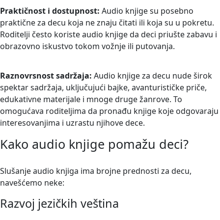
Praktičnost i dostupnost:
Audio knjige su posebno
praktične za decu koja ne znaju čitati ili koja su u pokretu.
Roditelji često koriste audio knjige da deci priušte zabavu i
obrazovno iskustvo tokom vožnje ili putovanja.
Raznovrsnost sadržaja:
Audio knjige za decu nude širok
spektar sadržaja, uključujući bajke, avanturističke priče,
edukativne materijale i mnoge druge žanrove. To
omogućava roditeljima da pronađu knjige koje odgovaraju
interesovanjima i uzrastu njihove dece.
Kako audio knjige pomažu deci?
Slušanje audio knjiga ima brojne prednosti za decu,
navešćemo neke:
Razvoj jezičkih veština