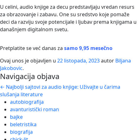
U celini, audio knjige za decu predstavljaju vredan resurs
za obrazovanje i zabavu. One su sredstvo koje pomaže
deci da razviju svoje potencijale i ljubav prema knjigama u
današnjem digitalnom svetu.
Pretplatite se već danas za
samo 9,95 mesečno
Ovaj unos je objavljen u
22 listopada, 2023
autor
Biljana
Jakobovic
.
Navigacija objava
←
Najbolji sajtovi za audio knjige: Uživajte u čarima
slušanja literature
autobiografija
avanturistički roman
bajke
beletristika
biografija
chick-lit