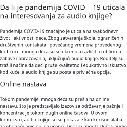
Da li je pandemija COVID – 19 uticala
na interesovanja za audio knjige?
Pandemija COVID-19 značajno je uticala na svakodnevni
život i aktivnosti dece. Zbog zatvaranja škola, ograničenih
društvenih kontakata i povećanog vremena provedenog
kod kuće, mnoga deca su se okrenula različitim oblicima
zabave i obrazovanja, uključujući audio knjige. Roditelji su
tražili načine da deci pruže kvalitetno i edukativno iskustvo
kod kuće, a audio knjige su postale privlačna opcija.
Online nastava
Tokom pandemije, mnoga deca su prešla na online
nastavu, što je predstavljalo izazov za održavanje pažnje i
koncentracije tokom dugih online časova. U ovom
kontekstu, audio knjige su se pokazale kao korisne alatke
za obogaćivanje online učenja. Deca su mogla slušati audio