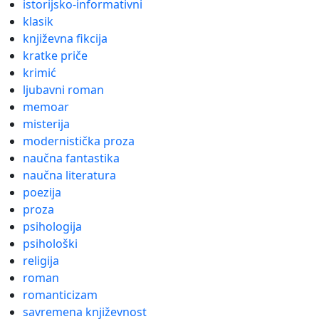
istorijsko-informativni
klasik
književna fikcija
kratke priče
krimić
ljubavni roman
memoar
misterija
modernistička proza
naučna fantastika
naučna literatura
poezija
proza
psihologija
psihološki
religija
roman
romanticizam
savremena književnost