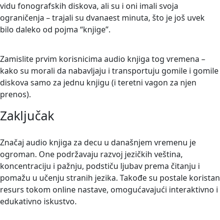
vidu fonografskih diskova, ali su i oni imali svoja
ograničenja – trajali su dvanaest minuta, što je još uvek
bilo daleko od pojma “knjige”.
Zamislite prvim korisnicima audio knjiga tog vremena –
kako su morali da nabavljaju i transportuju gomile i gomile
diskova samo za jednu knjigu (i teretni vagon za njen
prenos).
Zaključak
Značaj audio knjiga za decu u današnjem vremenu je
ogroman. One podržavaju razvoj jezičkih veština,
koncentraciju i pažnju, podstiču ljubav prema čitanju i
pomažu u učenju stranih jezika. Takođe su postale koristan
resurs tokom online nastave, omogućavajući interaktivno i
edukativno iskustvo.