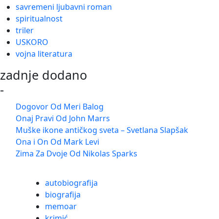
savremeni ljubavni roman
spiritualnost
triler
USKORO
vojna literatura
zadnje dodano
-
Dogovor Od Meri Balog
Onaj Pravi Od John Marrs
Muške ikone antičkog sveta – Svetlana Slapšak
Ona i On Od Mark Levi
Zima Za Dvoje Od Nikolas Sparks
autobiografija
biografija
memoar
krimić