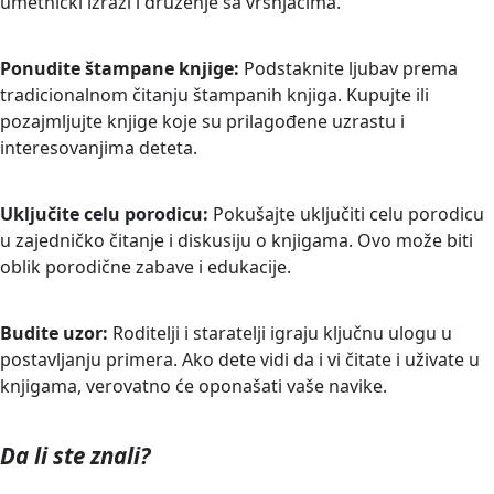
umetnički izrazi i druženje sa vršnjacima.
Ponudite štampane knjige:
Podstaknite ljubav prema
tradicionalnom čitanju štampanih knjiga. Kupujte ili
pozajmljujte knjige koje su prilagođene uzrastu i
interesovanjima deteta.
Uključite celu porodicu:
Pokušajte uključiti celu porodicu
u zajedničko čitanje i diskusiju o knjigama. Ovo može biti
oblik porodične zabave i edukacije.
Budite uzor:
Roditelji i staratelji igraju ključnu ulogu u
postavljanju primera. Ako dete vidi da i vi čitate i uživate u
knjigama, verovatno će oponašati vaše navike.
Da li ste znali?