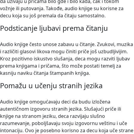
da uživaju u pričama bilo gde i bilo kada, čak i tokom
vožnje ili putovanja. Takođe, audio knjige su korisne za
decu koja su još premala da čitaju samostalno.
Podsticanje ljubavi prema čitanju
Audio knjige često unose zabavu u čitanje. Zvukovi, muzika
i različiti glasovi likova mogu činiti priče još uzbudljivijim.
Kroz pozitivno iskustvo slušanja, deca mogu razviti ljubav
prema knjigama i pričama, što može postati temelj za
kasniju naviku čitanja štampanih knjiga.
Pomažu u učenju stranih jezika
Audio knjige omogućavaju deci da budu izložena
autentičnom izgovoru stranih jezika. Slušajući priče ili
knjige na stranom jeziku, deca razvijaju slušno
razumevanje, poboljšavaju svoju izgovornu veštinu i uče
intonaciju. Ovo je posebno korisno za decu koja uče strane