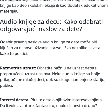
knjige kao deo školskih lekcija ili kao dodatak edukativnom
materijalu.
Audio knjige za decu: Kako odabrati
odgovarajući naslov za dete?
Odabir pravog naslova audio knjige za dete može biti
ključan za njihovo uživanje i razvoj. Evo nekoliko saveta
kako to postići:
Razmotrite uzrast:
Obratite pažnju na uzrast deteta i
preporučeni uzrast naslova. Neke audio knjige su bolje
prilagođene mlađoj deci, dok su druge namenjene starijoj
publici.
Interesi deteta:
Pitajte dete o njihovim interesovanjima.
Da li vole avanture, fantastiku, nauku ili nešto drugo?