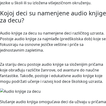
jezike u školi ili su izložena višejezičnom okruženju.
Kojoj deci su namenjene audio knjige
za decu?
Audio knjige za decu su namenjene deci različitog uzrasta.
Postoje audio knjige za najmlađe (predškolska dob) koje se
fokusiraju na osnovne jezičke veštine i priče sa
jednostavnim zapletima.
Za stariju decu postoje audio knjige sa složenijim pričama
koje obrađuju različite žanrove, od avanture do naučne
fantastike. Takođe, postoje i edukativne audio knjige koje
mogu podržati učenje i razvoj kod dece školskog uzrasta.
Slušanje audio knjiga omogućava deci da uživaju u pričama b