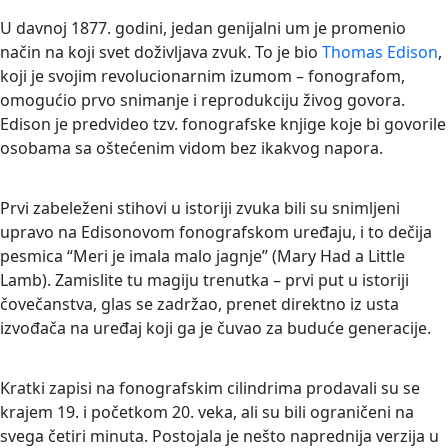
U davnoj 1877. godini, jedan genijalni um je promenio
način na koji svet doživljava zvuk. To je bio
Thomas Edison
,
koji je svojim revolucionarnim izumom – fonografom,
omogućio prvo snimanje i reprodukciju živog govora.
Edison je predvideo tzv. fonografske knjige koje bi govorile
osobama sa oštećenim vidom bez ikakvog napora.
Prvi zabeleženi stihovi u istoriji zvuka bili su snimljeni
upravo na Edisonovom fonografskom uređaju, i to dečija
pesmica “Meri je imala malo jagnje” (Mary Had a Little
Lamb). Zamislite tu magiju trenutka – prvi put u istoriji
čovečanstva, glas se zadržao, prenet direktno iz usta
izvođača na uređaj koji ga je čuvao za buduće generacije.
Kratki zapisi na fonografskim cilindrima prodavali su se
krajem 19. i početkom 20. veka, ali su bili ograničeni na
svega četiri minuta. Postojala je nešto naprednija verzija u