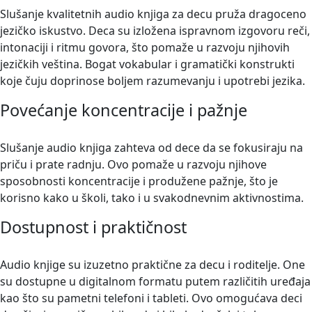
Slušanje kvalitetnih audio knjiga za decu pruža dragoceno
jezičko iskustvo. Deca su izložena ispravnom izgovoru reči,
intonaciji i ritmu govora, što pomaže u razvoju njihovih
jezičkih veština. Bogat vokabular i gramatički konstrukti
koje čuju doprinose boljem razumevanju i upotrebi jezika.
Povećanje koncentracije i pažnje
Slušanje audio knjiga zahteva od dece da se fokusiraju na
priču i prate radnju. Ovo pomaže u razvoju njihove
sposobnosti koncentracije i produžene pažnje, što je
korisno kako u školi, tako i u svakodnevnim aktivnostima.
Dostupnost i praktičnost
Audio knjige su izuzetno praktične za decu i roditelje. One
su dostupne u digitalnom formatu putem različitih uređaja
kao što su pametni telefoni i tableti. Ovo omogućava deci