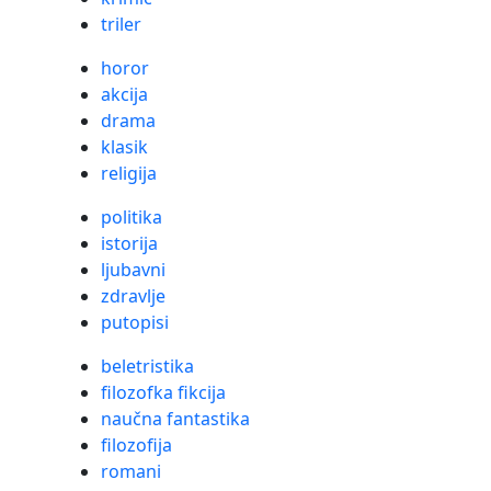
triler
horor
akcija
drama
klasik
religija
politika
istorija
ljubavni
zdravlje
putopisi
beletristika
filozofka fikcija
naučna fantastika
filozofija
romani