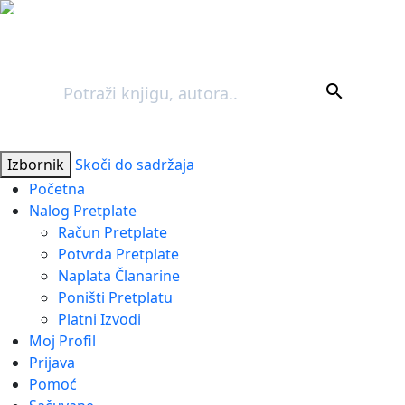
Pretraga
search
Izbornik
Skoči do sadržaja
Početna
Nalog Pretplate
Račun Pretplate
Potvrda Pretplate
Naplata Članarine
Poništi Pretplatu
Platni Izvodi
Moj Profil
Prijava
Pomoć