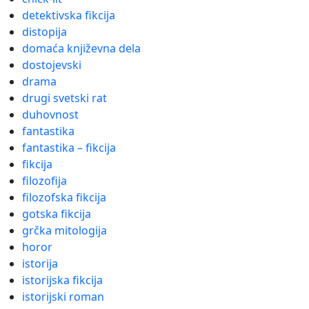
detektivska fikcija
distopija
domaća književna dela
dostojevski
drama
drugi svetski rat
duhovnost
fantastika
fantastika – fikcija
fikcija
filozofija
filozofska fikcija
gotska fikcija
grčka mitologija
horor
istorija
istorijska fikcija
istorijski roman