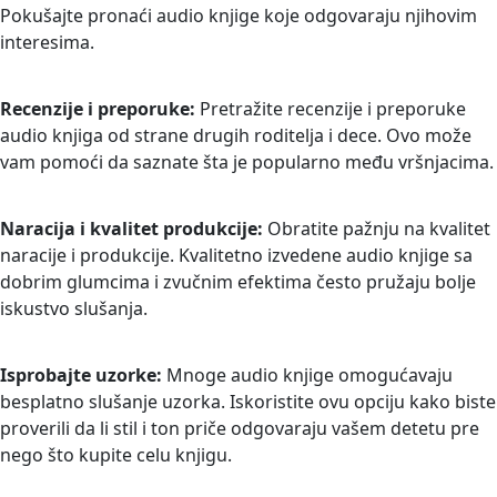
Pokušajte pronaći audio knjige koje odgovaraju njihovim
interesima.
Recenzije i preporuke:
Pretražite recenzije i preporuke
audio knjiga od strane drugih roditelja i dece. Ovo može
vam pomoći da saznate šta je popularno među vršnjacima.
Naracija i kvalitet produkcije:
Obratite pažnju na kvalitet
naracije i produkcije. Kvalitetno izvedene audio knjige sa
dobrim glumcima i zvučnim efektima često pružaju bolje
iskustvo slušanja.
Isprobajte uzorke:
Mnoge audio knjige omogućavaju
besplatno slušanje uzorka. Iskoristite ovu opciju kako biste
proverili da li stil i ton priče odgovaraju vašem detetu pre
nego što kupite celu knjigu.