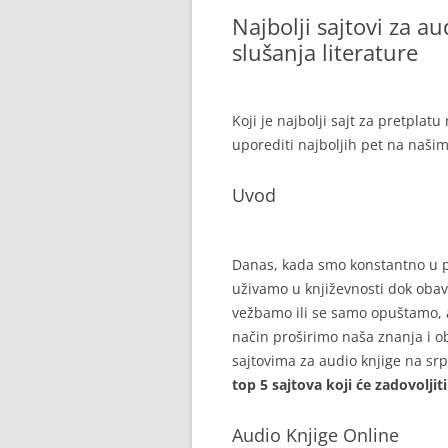
Najbolji sajtovi za au
slušanja literature
Koji je najbolji sajt za pretpla
uporediti najboljih pet na naši
Uvod
Danas, kada smo konstantno u po
uživamo u književnosti dok obav
vežbamo ili se samo opuštamo, 
način proširimo naša znanja i o
sajtovima za audio knjige na srp
top 5 sajtova koji će zadovoljit
Audio Knjige Online