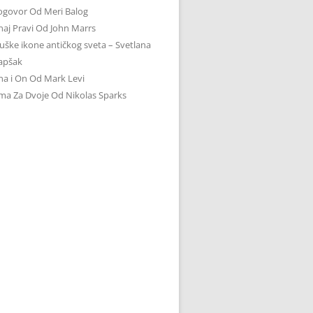
ogovor Od Meri Balog
aj Pravi Od John Marrs
ške ikone antičkog sveta – Svetlana
apšak
a i On Od Mark Levi
ma Za Dvoje Od Nikolas Sparks