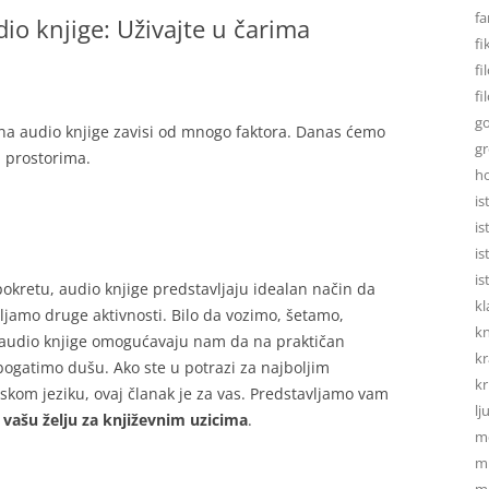
fa
dio knjige: Uživajte u čarima
fi
fi
fi
go
tu na audio knjige zavisi od mnogo faktora. Danas ćemo
gr
m prostorima.
h
is
is
is
is
kretu, audio knjige predstavljaju idealan način da
kl
ljamo druge aktivnosti. Bilo da vozimo, šetamo,
kn
audio knjige omogućavaju nam da na praktičan
kr
bogatimo dušu. Ako ste u potrazi za najboljim
kr
skom jeziku, ovaj članak je za vas. Predstavljamo vam
lj
i vašu želju za književnim uzicima
.
m
mi
mo