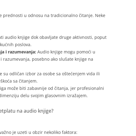
 prednosti u odnosu na tradicionalno čitanje. Neke
i audio knjige dok obavljate druge aktivnosti, poput
i kućnih poslova.
nja i razumevanja:
Audio knjige mogu pomoći u
a i razumevanja, posebno ako slušate knjige na
e su odličan izbor za osobe sa oštećenjem vida ili
eškoća sa čitanjem.
iga može biti zabavnije od čitanja, jer profesionalni
dimenziju delu svojim glasovnim izražajem.
retplatu na audio knjige?
 važno je uzeti u obzir nekoliko faktora: