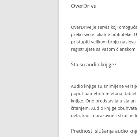
OverDrive
OverDrive je servis koji omoguć
preko svoje lokalne biblioteke. 
pristupiti velikom broju naslov
registrujete sa vašom članskom 
Šta su audio knjige?
Audio knjige su snimljene verzij
poput pametnih telefona, tableta
knjige. One predstavljaju sjajan
čitanjem. Audio knjige obuhvataj
dela, kao i obrazovne i stručne l
Prednosti slušanja audio knj