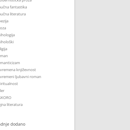
učna fantastika
učna literatura
ezija
roza
ihologija
ihološki
ligija
oman
omanticizam
vremena književnost
vremeni ljubavni roman
iritualnost
iler
SKORO
jna literatura
adnje dodano