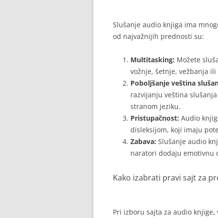
Slušanje audio knjiga ima mnoge
od najvažnijih prednosti su:
Multitasking:
Možete slušat
vožnje, šetnje, vežbanja il
Poboljšanje veština sluša
razvijanju veština slušanj
stranom jeziku.
Pristupačnost:
Audio knjig
disleksijom, koji imaju pot
Zabava:
Slušanje audio knj
naratori dodaju emotivnu 
Kako izabrati pravi sajt za p
Pri izboru sajta za audio knjige,