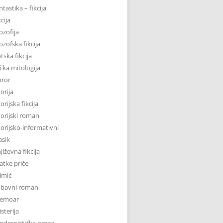
ntastika – fikcija
kcija
lozofija
lozofska fikcija
tska fikcija
čka mitologija
oror
torija
torijska fikcija
torijski roman
torijsko-informativni
asik
jiževna fikcija
atke priče
imić
ubavni roman
emoar
sterija
dernistička proza