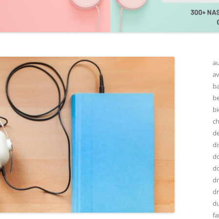
au
av
ba
be
bi
ch
de
di
do
do
d
dr
d
fa