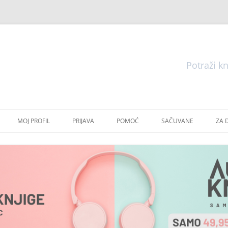
Pretraga
Skoči
do
MOJ PROFIL
PRIJAVA
POMOĆ
SAČUVANE
ZA 
sadržaja
E
E