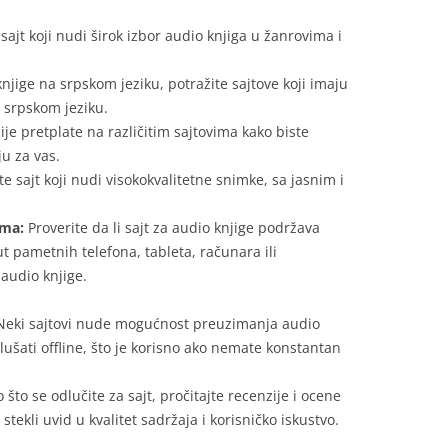
 sajt koji nudi širok izbor audio knjiga u žanrovima i
knjige na srpskom jeziku, potražite sajtove koji imaju
srpskom jeziku.
je pretplate na različitim sajtovima kako biste
ju za vas.
 sajt koji nudi visokokvalitetne snimke, sa jasnim i
ima:
Proverite da li sajt za audio knjige podržava
ut pametnih telefona, tableta, računara ili
 audio knjige.
Neki sajtovi nude mogućnost preuzimanja audio
slušati offline, što je korisno ako nemate konstantan
što se odlučite za sajt, pročitajte recenzije i ocene
stekli uvid u kvalitet sadržaja i korisničko iskustvo.