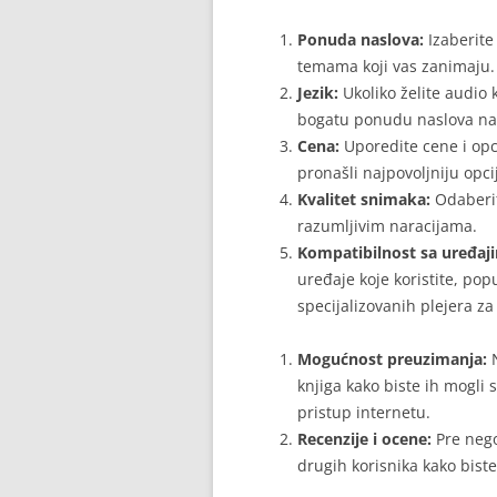
Ponuda naslova:
Izaberite
temama koji vas zanimaju.
Jezik:
Ukoliko želite audio 
bogatu ponudu naslova na 
Cena:
Uporedite cene i opci
pronašli najpovoljniju opci
Kvalitet snimaka:
Odaberite
razumljivim naracijama.
Kompatibilnost sa uređaj
uređaje koje koristite, pop
specijalizovanih plejera za
Mogućnost preuzimanja:
knjiga kako biste ih mogli 
pristup internetu.
Recenzije i ocene:
Pre nego 
drugih korisnika kako biste 