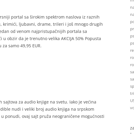
na
na
rsniji portal sa širokim spektrom naslova iz raznih
po
 krimići, ljubavni, drame, trileri i još mnogo drugih
p
jedan od venom najpristupačnijih portala sa
ps
 u obzir da je trenutno velika AKCIJA 50% Popusta
ps
nu za samo 49,95 EUR.
re
r
r
sa
sa
sp
tr
U
h sajtova za audio knjige na svetu. Iako je većina
vo
ible nudi i veliki broj audio knjiga na srpskom
a u ponudi, ovaj sajt pruža neograničene mogućnosti
z
-