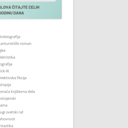
tobiografija
anturistički roman
jke
letristika
ografija
ick-lit
tektivska fikcija
stopija
maća književna dela
stojevski
rama
ugi svetski rat
uhovnost
ntastika