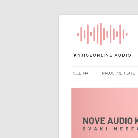
POČETNA
NALOG PRETPLATE
RAČUN PRETPLATE
POTVRDA PRETPLAT
NAPLATA ČLANARIN
PONIŠTI PRETPLATU
PLATNI IZVODI