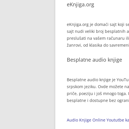
eKnjiga.org
eKnjiga.org je domaći sajt koji 
sajt nudi veliki broj besplatnih
preslušati na vašem računaru il
žanrovi, od klasika do savremen
Besplatne audio knjige
Besplatne audio knjige je YouTub
srpskom jeziku. Ovde možete nać
priče, poeziju i još mnogo toga.
besplatne i dostupne bez ogran
Audio Knjige Online Yoututbe k