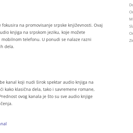
D
On
Mu
se fokusira na promovisanje srpske književnosti. Ovaj
Sl
 audio knjiga na srpskom jeziku, koje možete
On
i mobilnom telefonu. U ponudi se nalaze razni
Zi
ih dela.
e kanal koji nudi širok spektar audio knjiga na
i kako klasična dela, tako i savremene romane,
 Prednost ovog kanala je što su sve audio knjige
ičenja.
anal