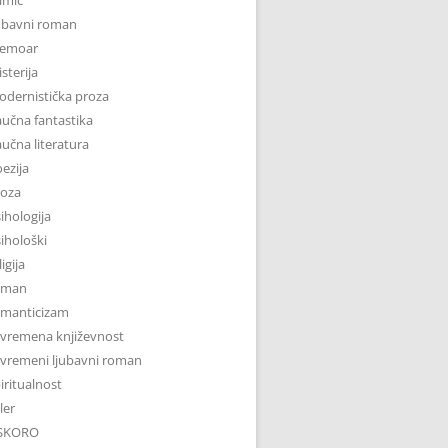
ubavni roman
emoar
sterija
dernistička proza
učna fantastika
učna literatura
ezija
roza
ihologija
ihološki
ligija
oman
omanticizam
vremena književnost
vremeni ljubavni roman
iritualnost
iler
SKORO