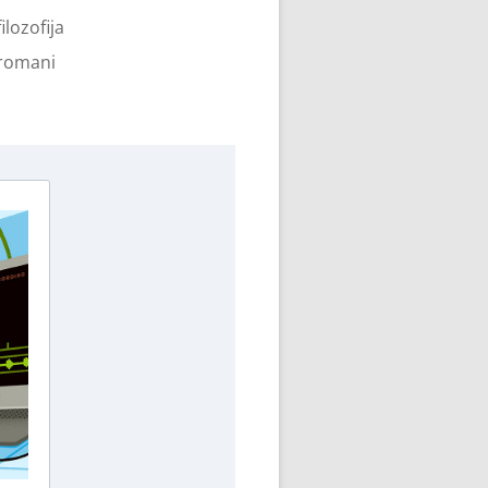
filozofija
romani