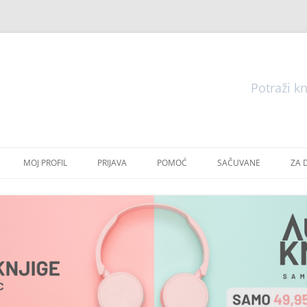
Pretraga
Skoči
do
MOJ PROFIL
PRIJAVA
POMOĆ
SAČUVANE
ZA 
sadržaja
E
E