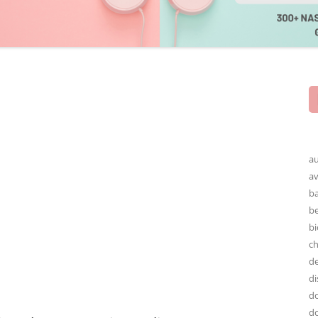
au
av
ba
be
bi
ch
de
di
do
do