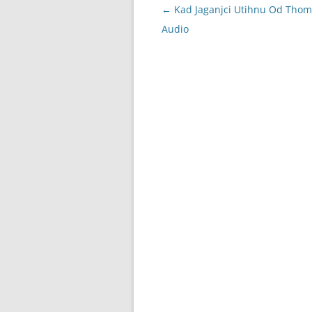
Navigacija
←
Kad Jaganjci Utihnu Od Thom
objava
Audio