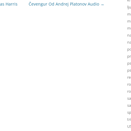
as Harris
Čevengur Od Andrej Platonov Audio
→
lj
m
mi
mo
na
na
po
p
ps
ps
re
r
r
sa
sa
sp
tr
U