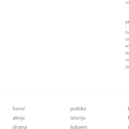
vo
z
-
D
On
Mu
Sl
On
Zi
horor
politika
akcija
istorija
drama
ljubavni