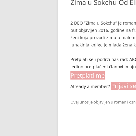
Zima u Sokchu Od Él
2 DEO “Zima u Sokchu” je roman 
put objavljen 2016. godine na f
ženi koja provodi zimu u malom 
junakinja knjige je mlada žena
Pretplati se i podrži naš rad: 
Jedino pretplaćeni članovi imaj
Pretplati me
Prijavi se
Already a member?
Ovaj unos je objavljen u
roman
i oz