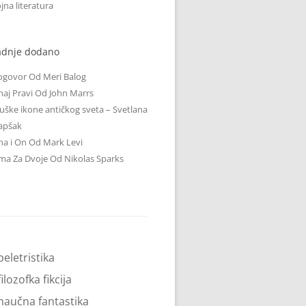
jna literatura
adnje dodano
ogovor Od Meri Balog
aj Pravi Od John Marrs
ške ikone antičkog sveta – Svetlana
apšak
a i On Od Mark Levi
ma Za Dvoje Od Nikolas Sparks
beletristika
filozofka fikcija
naučna fantastika