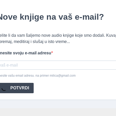
Nove knjige na vaš e-mail?
elite li da vam šaljemo nove audio knjige koje smo dodali. Kuvaj
premaj, meditiraj i slušaj u isto vreme...
nesite svoju e-mail adresu
esite vašu email adresu. na primer milica@gmail.com
POTVRDI