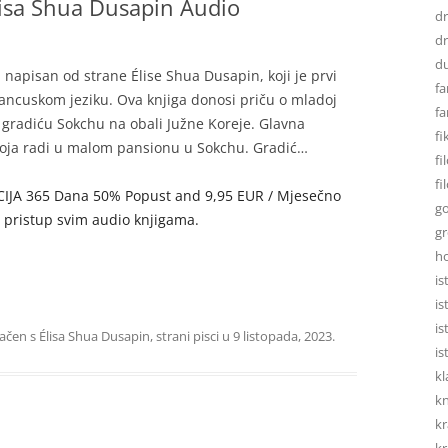
isa Shua Dusapin Audio
d
dr
d
napisan od strane Élise Shua Dusapin, koji je prvi
fa
rancuskom jeziku. Ova knjiga donosi priču o mladoj
fa
gradiću Sokchu na obali Južne Koreje. Glavna
fi
 koja radi u malom pansionu u Sokchu. Gradić…
fi
fi
AKCIJA 365 Dana 50% Popust and 9,95 EUR / Mjesečno
go
u pristup svim audio knjigama.
gr
h
is
is
is
načen s
Élisa Shua Dusapin
,
strani pisci
u
9 listopada, 2023
.
is
kl
kn
kr
kr