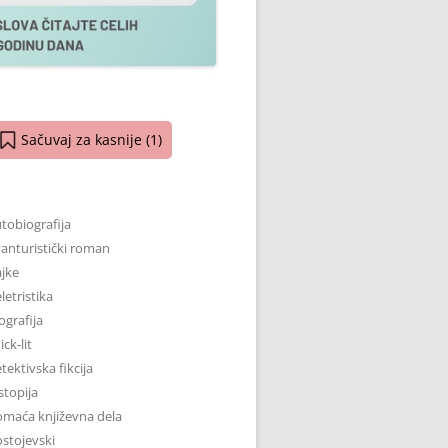
Sačuvaj za kasnije (
1
)
tobiografija
anturistički roman
jke
letristika
ografija
ick-lit
tektivska fikcija
stopija
maća književna dela
stojevski