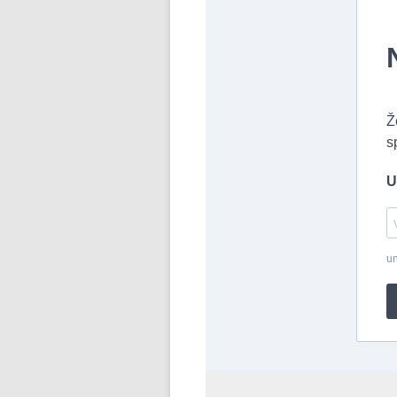
Ž
s
U
un