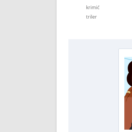
krimić
triler