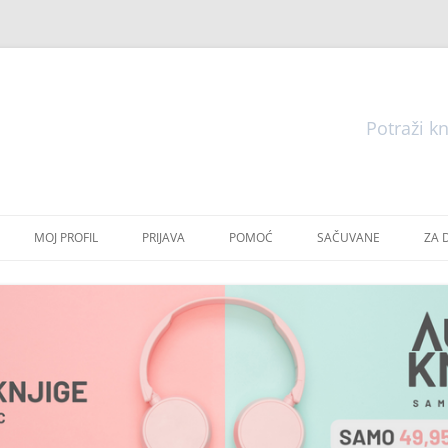
Pretraga
Skoči
do
MOJ PROFIL
PRIJAVA
POMOĆ
SAČUVANE
ZA 
sadržaja
E
E