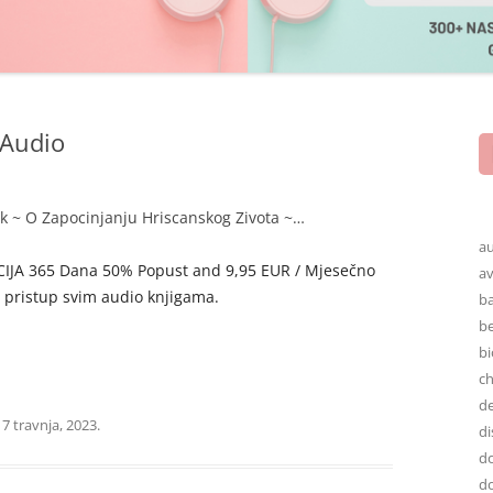
 Audio
k ~ O Zapocinjanju Hriscanskog Zivota ~…
au
AKCIJA 365 Dana 50% Popust and 9,95 EUR / Mjesečno
av
u pristup svim audio knjigama.
ba
be
bi
ch
de
a
7 travnja, 2023
.
di
do
do