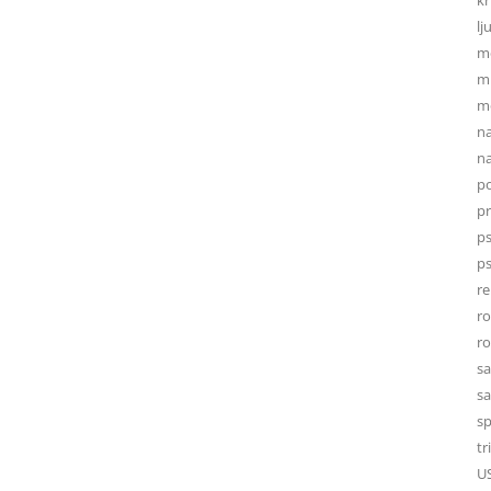
lj
m
mi
mo
na
na
po
p
ps
ps
re
r
r
sa
sa
sp
tr
U