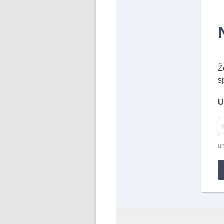
Ž
s
U
un