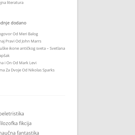
jna literatura
adnje dodano
ogovor Od Meri Balog
aj Pravi Od John Marrs
ške ikone antičkog sveta – Svetlana
apšak
a i On Od Mark Levi
ma Za Dvoje Od Nikolas Sparks
beletristika
filozofka fikcija
naučna fantastika