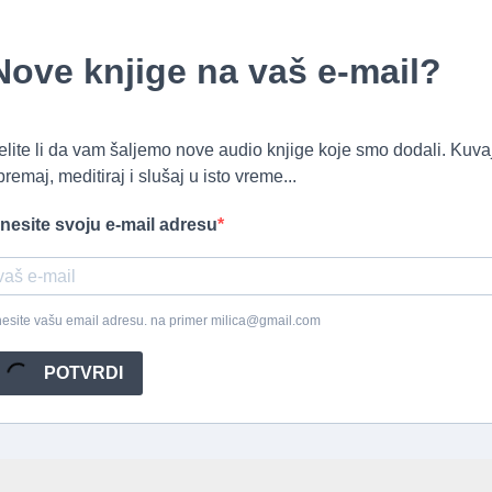
Nove knjige na vaš e-mail?
elite li da vam šaljemo nove audio knjige koje smo dodali. Kuvaj
premaj, meditiraj i slušaj u isto vreme...
nesite svoju e-mail adresu
esite vašu email adresu. na primer milica@gmail.com
POTVRDI