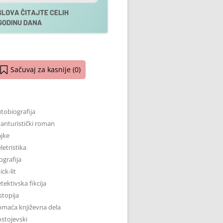
Sačuvaj za kasnije (
0
)
tobiografija
anturistički roman
jke
letristika
ografija
ick-lit
tektivska fikcija
stopija
maća književna dela
stojevski