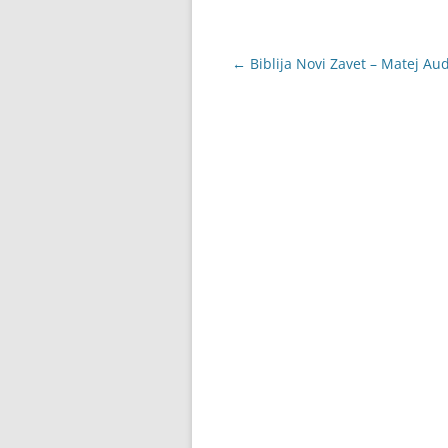
Navigacija
←
Biblija Novi Zavet – Matej Au
objava