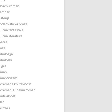
ubavni roman
emoar
sterija
dernistička proza
učna fantastika
učna literatura
ezija
roza
ihologija
ihološki
ligija
oman
omanticizam
vremena književnost
vremeni ljubavni roman
iritualnost
iler
SKORO