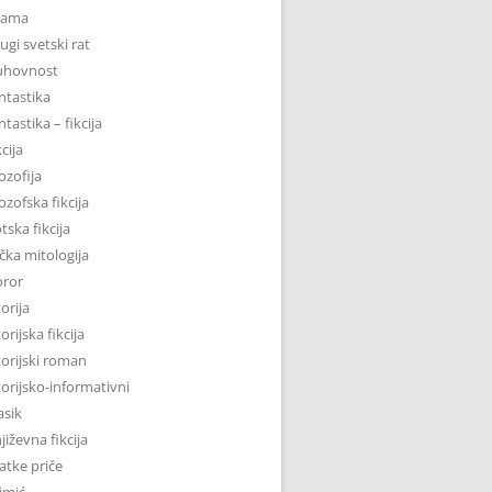
rama
ugi svetski rat
uhovnost
ntastika
ntastika – fikcija
kcija
lozofija
lozofska fikcija
tska fikcija
čka mitologija
oror
torija
torijska fikcija
torijski roman
torijsko-informativni
asik
jiževna fikcija
atke priče
imić