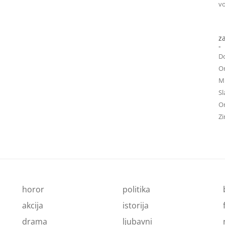
vo
z
-
D
On
Mu
Sl
On
Zi
horor
politika
akcija
istorija
drama
ljubavni