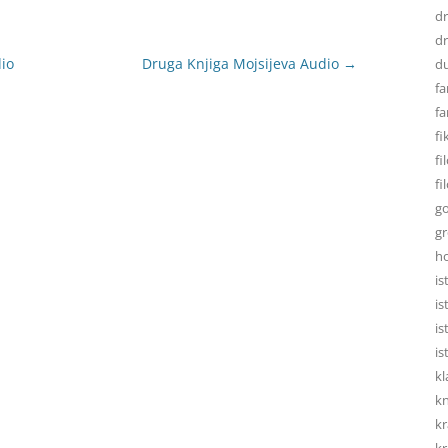
d
dr
dio
Druga Knjiga Mojsijeva Audio
→
d
fa
fa
fi
fi
fi
go
gr
h
is
is
is
is
kl
kn
kr
kr