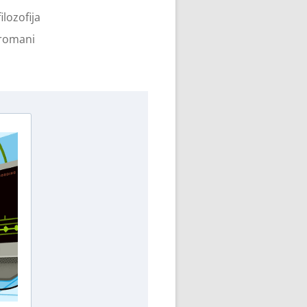
filozofija
romani