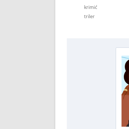
krimić
triler