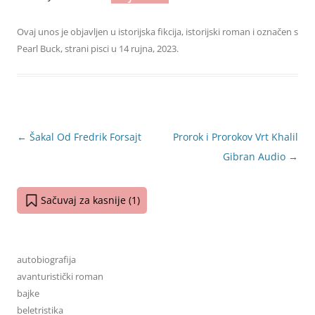
Ovaj unos je objavljen u
istorijska fikcija
,
istorijski roman
i označen s
Pearl Buck
,
strani pisci
u
14 rujna, 2023
.
Navigacija
←
Šakal Od Fredrik Forsajt
Prorok i Prorokov Vrt Khalil
objava
Gibran Audio
→
Sačuvaj za kasnije (
1
)
autobiografija
avanturistički roman
bajke
beletristika