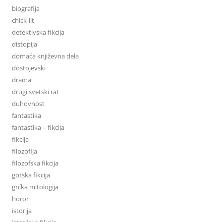
biografija
chick-lit
detektivska fikcija
distopija
domaća književna dela
dostojevski
drama
drugi svetski rat
duhovnost
fantastika
fantastika – fikcija
fikcija
filozofija
filozofska fikcija
gotska fikcija
grčka mitologija
horor
istorija