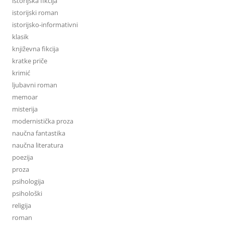
istorijska fikcija
istorijski roman
istorijsko-informativni
klasik
književna fikcija
kratke priče
krimić
ljubavni roman
memoar
misterija
modernistička proza
naučna fantastika
naučna literatura
poezija
proza
psihologija
psihološki
religija
roman