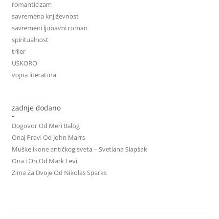
romanticizam
savremena književnost
savremeni ljubavni roman
spiritualnost
triler
USKORO
vojna literatura
zadnje dodano
-
Dogovor Od Meri Balog
Onaj Pravi Od John Marrs
Muške ikone antičkog sveta – Svetlana Slapšak
Ona i On Od Mark Levi
Zima Za Dvoje Od Nikolas Sparks