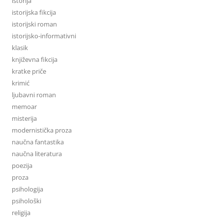
istorija
istorijska fikcija
istorijski roman
istorijsko-informativni
klasik
književna fikcija
kratke priče
krimić
ljubavni roman
memoar
misterija
modernistička proza
naučna fantastika
naučna literatura
poezija
proza
psihologija
psihološki
religija