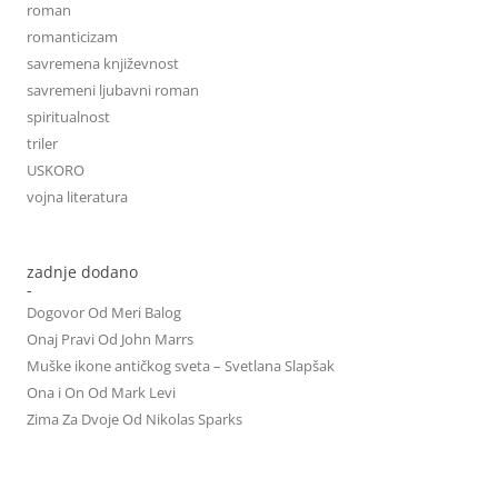
roman
romanticizam
savremena književnost
savremeni ljubavni roman
spiritualnost
triler
USKORO
vojna literatura
zadnje dodano
-
Dogovor Od Meri Balog
Onaj Pravi Od John Marrs
Muške ikone antičkog sveta – Svetlana Slapšak
Ona i On Od Mark Levi
Zima Za Dvoje Od Nikolas Sparks