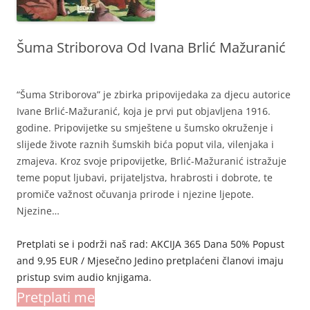
Šuma Striborova Od Ivana Brlić Mažuranić
“Šuma Striborova” je zbirka pripovijedaka za djecu autorice
Ivane Brlić-Mažuranić, koja je prvi put objavljena 1916.
godine. Pripovijetke su smještene u šumsko okruženje i
slijede živote raznih šumskih bića poput vila, vilenjaka i
zmajeva. Kroz svoje pripovijetke, Brlić-Mažuranić istražuje
teme poput ljubavi, prijateljstva, hrabrosti i dobrote, te
promiče važnost očuvanja prirode i njezine ljepote.
Njezine…
Pretplati se i podrži naš rad: AKCIJA 365 Dana 50% Popust
and 9,95 EUR / Mjesečno Jedino pretplaćeni članovi imaju
pristup svim audio knjigama.
Pretplati me