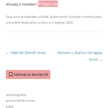
Prijavi se
Already a member?
Ovaj unos je objavljen u
klasik
,
kratke priče
i označen s
domaći pisci
,
Ivana Brlić Mažuranić
,
za decu
u
2 svibnja, 2023
.
Navigacija
←
1984 Od Džordž Orvel
Partneri u Zločinu Od Agata
objava
Kristi
→
Sačuvaj za kasnije (
0
)
autobiografija
avanturistički roman
bajke