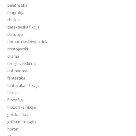
beletristika
biografija
chick-lit
detektivska fikcija
distopija
domaća književna dela
dostojevski
drama
drugi svetski rat
duhovnost
fantastika
fantastika – fikcija
fikcija
filozofija
filozofska fikcija
gotska fikcija
grčka mitologija
horor