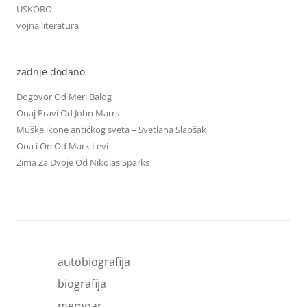
USKORO
vojna literatura
zadnje dodano
-
Dogovor Od Meri Balog
Onaj Pravi Od John Marrs
Muške ikone antičkog sveta – Svetlana Slapšak
Ona i On Od Mark Levi
Zima Za Dvoje Od Nikolas Sparks
autobiografija
biografija
memoar