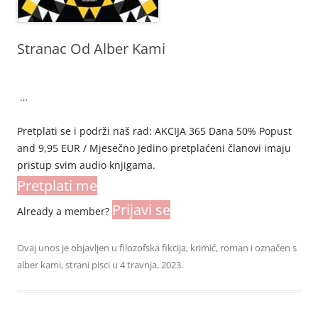
Stranac Od Alber Kami
…
Pretplati se i podrži naš rad: AKCIJA 365 Dana 50% Popust
and 9,95 EUR / Mjesečno Jedino pretplaćeni članovi imaju
pristup svim audio knjigama.
Pretplati me
Prijavi se
Already a member?
Ovaj unos je objavljen u
filozofska fikcija
,
krimić
,
roman
i označen s
alber kami
,
strani pisci
u
4 travnja, 2023
.