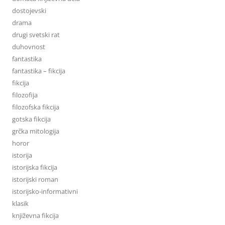
dostojevski
drama
drugi svetski rat
duhovnost
fantastika
fantastika – fikcija
fikcija
filozofija
filozofska fikcija
gotska fikcija
grčka mitologija
horor
istorija
istorijska fikcija
istorijski roman
istorijsko-informativni
klasik
književna fikcija