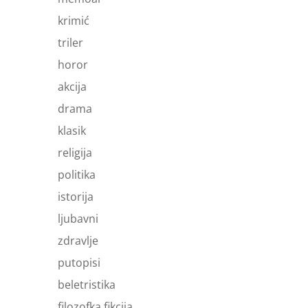
krimić
triler
horor
akcija
drama
klasik
religija
politika
istorija
ljubavni
zdravlje
putopisi
beletristika
filozofka fikcija