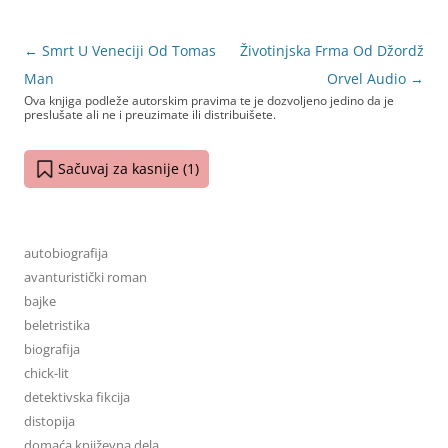
Navigacija
←
Smrt U Veneciji Od Tomas
Životinjska Frma Od Džordž
objava
Man
Orvel Audio
→
Ova knjiga podleže autorskim pravima te je dozvoljeno jedino da je
preslušate ali ne i preuzimate ili distribuišete.
Sačuvaj za kasnije (
1
)
autobiografija
avanturistički roman
bajke
beletristika
biografija
chick-lit
detektivska fikcija
distopija
domaća književna dela