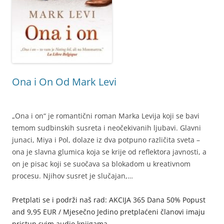
Ona i On Od Mark Levi
„Ona i on“ je romantični roman Marka Levija koji se bavi
temom sudbinskih susreta i neočekivanih ljubavi. Glavni
junaci, Miya i Pol, dolaze iz dva potpuno različita sveta –
ona je slavna glumica koja se krije od reflektora javnosti, a
on je pisac koji se suočava sa blokadom u kreativnom
procesu. Njihov susret je slučajan,…
Pretplati se i podrži naš rad: AKCIJA 365 Dana 50% Popust
and 9,95 EUR / Mjesečno Jedino pretplaćeni članovi imaju
pristup svim audio knjigama.