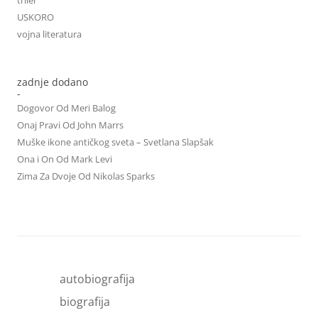
USKORO
vojna literatura
zadnje dodano
-
Dogovor Od Meri Balog
Onaj Pravi Od John Marrs
Muške ikone antičkog sveta – Svetlana Slapšak
Ona i On Od Mark Levi
Zima Za Dvoje Od Nikolas Sparks
autobiografija
biografija