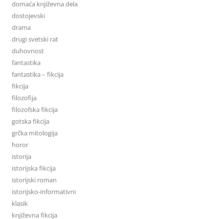
domaća književna dela
dostojevski
drama
drugi svetski rat
duhovnost
fantastika
fantastika – fikcija
fikcija
filozofija
filozofska fikcija
gotska fikcija
grčka mitologija
horor
istorija
istorijska fikcija
istorijski roman
istorijsko-informativni
klasik
književna fikcija