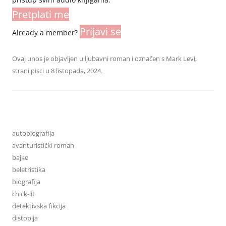
Pretplati me
Prijavi se
Already a member?
Ovaj unos je objavljen u
ljubavni roman
i označen s
Mark Levi
,
strani pisci
u
8 listopada, 2024
.
autobiografija
avanturistički roman
bajke
beletristika
biografija
chick-lit
detektivska fikcija
distopija