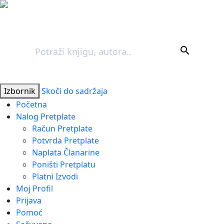
Pretraga
search
Izbornik
Skoči do sadržaja
Početna
Nalog Pretplate
Račun Pretplate
Potvrda Pretplate
Naplata Članarine
Poništi Pretplatu
Platni Izvodi
Moj Profil
Prijava
Pomoć