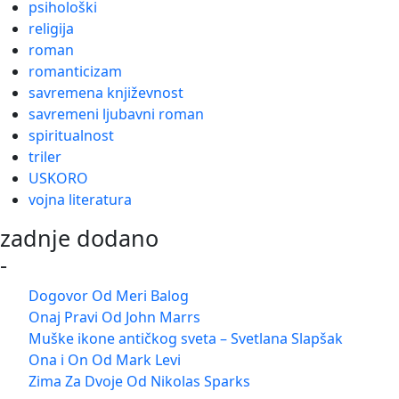
psihološki
religija
roman
romanticizam
savremena književnost
savremeni ljubavni roman
spiritualnost
triler
USKORO
vojna literatura
zadnje dodano
-
Dogovor Od Meri Balog
Onaj Pravi Od John Marrs
Muške ikone antičkog sveta – Svetlana Slapšak
Ona i On Od Mark Levi
Zima Za Dvoje Od Nikolas Sparks