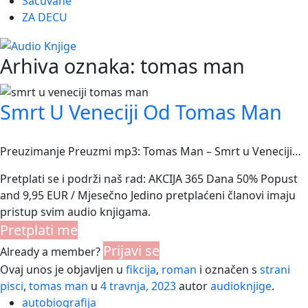
Sačuvane
ZA DECU
Arhiva oznaka:
tomas man
Smrt U Veneciji Od Tomas Man
Preuzimanje Preuzmi mp3: Tomas Man – Smrt u Veneciji…
Pretplati se i podrži naš rad: AKCIJA 365 Dana 50% Popust
and 9,95 EUR / Mjesečno Jedino pretplaćeni članovi imaju
pristup svim audio knjigama.
Pretplati me
Prijavi se
Already a member?
Ovaj unos je objavljen u
fikcija
,
roman
i označen s
strani
pisci
,
tomas man
u
4 travnja, 2023
autor
audioknjige
.
autobiografija