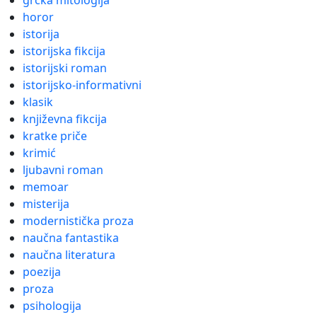
grčka mitologija
horor
istorija
istorijska fikcija
istorijski roman
istorijsko-informativni
klasik
književna fikcija
kratke priče
krimić
ljubavni roman
memoar
misterija
modernistička proza
naučna fantastika
naučna literatura
poezija
proza
psihologija