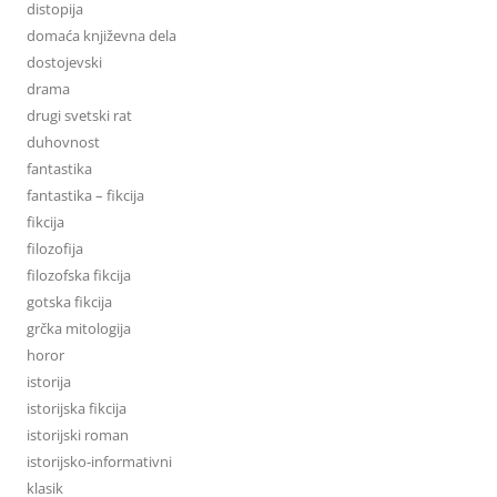
distopija
domaća književna dela
dostojevski
drama
drugi svetski rat
duhovnost
fantastika
fantastika – fikcija
fikcija
filozofija
filozofska fikcija
gotska fikcija
grčka mitologija
horor
istorija
istorijska fikcija
istorijski roman
istorijsko-informativni
klasik