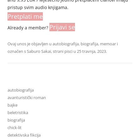
pristup svim audio knjigama.
Pretplati me
Prijavi se
Already a member?
Ovaj unos je objavljen u
autobiografija
,
biografija
,
memoar
i
označen s
Saburo Sakai
,
strani pisci
u
25 travnja, 2023
.
autobiografija
avanturistički roman
bajke
beletristika
biografija
chick-lit
detektivska fikcija