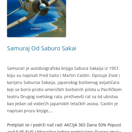
Samuraj Od Saburo Sakai
Samurai! je autobiografska knjiga Sabura Sakaija iz 1957.
koju su napisali Fred Saito i Martin Caidin. Opisuje život i
karijeru Saburoa Sakaija, japanskog borbenog avijatičara
koji se borio protiv američkih borbenih pilota u Pacifičkom
teatru Drugog svetskog rata, preživevši rat sa 64 ubistva
kao jedan od vodećih japanskih letačkih asova. Caidin je
napisao prozu knjige,…
Pretplati se i podrži naš rad: AKCIJA 365 Dana 50% Popust
and 9,95 EUR / Mjesečno Jedino pretplaćeni članovi imaju