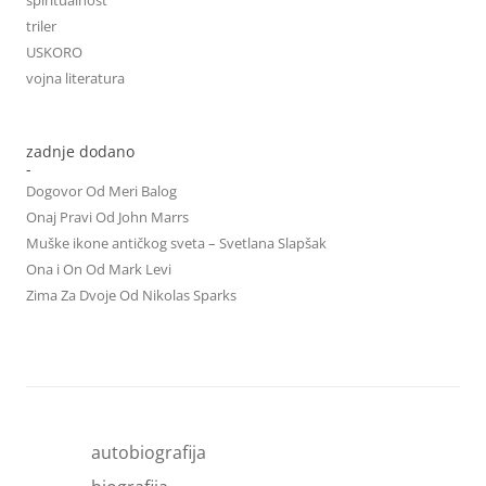
triler
USKORO
vojna literatura
zadnje dodano
-
Dogovor Od Meri Balog
Onaj Pravi Od John Marrs
Muške ikone antičkog sveta – Svetlana Slapšak
Ona i On Od Mark Levi
Zima Za Dvoje Od Nikolas Sparks
autobiografija