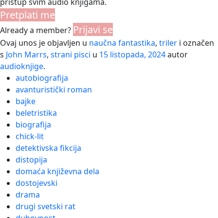
pristup svim audio knjigama.
Pretplati me
Prijavi se
Already a member?
Ovaj unos je objavljen u
naučna fantastika
,
triler
i označen
s
John Marrs
,
strani pisci
u
15 listopada, 2024
autor
audioknjige
.
autobiografija
avanturistički roman
bajke
beletristika
biografija
chick-lit
detektivska fikcija
distopija
domaća književna dela
dostojevski
drama
drugi svetski rat