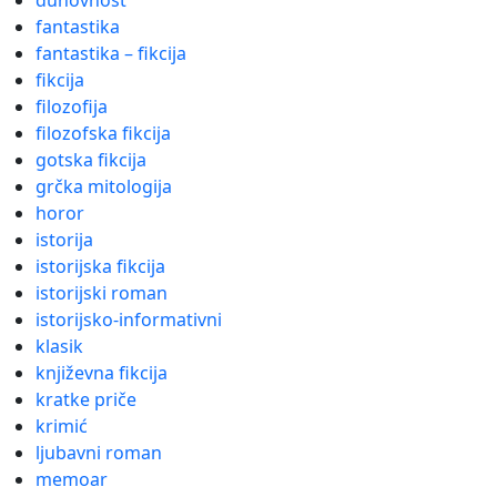
duhovnost
fantastika
fantastika – fikcija
fikcija
filozofija
filozofska fikcija
gotska fikcija
grčka mitologija
horor
istorija
istorijska fikcija
istorijski roman
istorijsko-informativni
klasik
književna fikcija
kratke priče
krimić
ljubavni roman
memoar