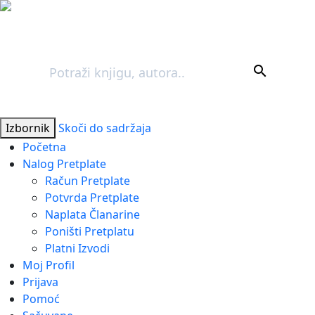
Pretraga
search
Izbornik
Skoči do sadržaja
Početna
Nalog Pretplate
Račun Pretplate
Potvrda Pretplate
Naplata Članarine
Poništi Pretplatu
Platni Izvodi
Moj Profil
Prijava
Pomoć