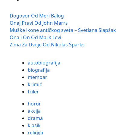
-
Dogovor Od Meri Balog
Onaj Pravi Od John Marrs
Muške ikone antičkog sveta – Svetlana Slapšak
Ona i On Od Mark Levi
Zima Za Dvoje Od Nikolas Sparks
autobiografija
biografija
memoar
krimić
triler
horor
akcija
drama
klasik
religija