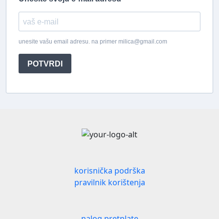
unesite vašu email adresu. na primer milica@gmail.com
POTVRDI
korisnička podrška
pravilnik korištenja
nalog pretplate