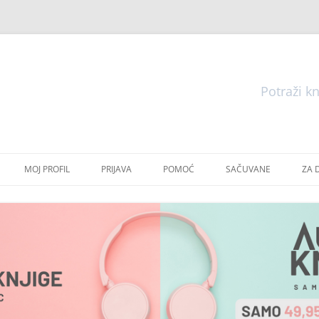
Pretraga
Skoči
do
MOJ PROFIL
PRIJAVA
POMOĆ
SAČUVANE
ZA 
sadržaja
E
E