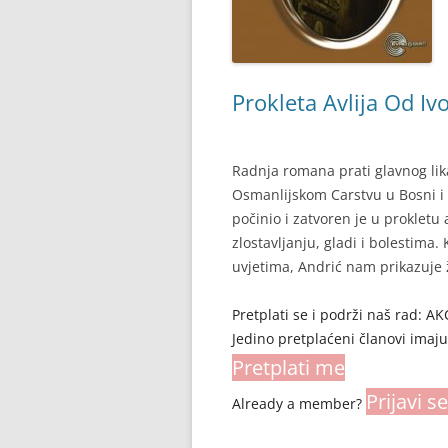
Prokleta Avlija Od Iv
Radnja romana prati glavnog l
Osmanlijskom Carstvu u Bosni i H
počinio i zatvoren je u prokletu 
zlostavljanju, gladi i bolestim
uvjetima, Andrić nam prikazuje 
Pretplati se i podrži naš rad: 
Jedino pretplaćeni članovi imaj
Pretplati me
Prijavi se
Already a member?