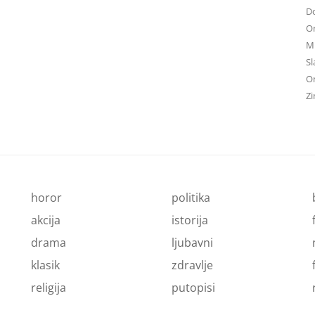
D
On
Mu
Sl
On
Zi
horor
politika
akcija
istorija
drama
ljubavni
klasik
zdravlje
religija
putopisi