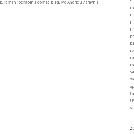
ik
,
roman
i označen s
domaći pisci
,
Ivo Andrić
u
7 travnja,
na
na
po
p
ps
ps
re
r
r
sa
sa
sp
tr
U
vo
z
-