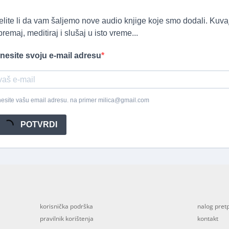
elite li da vam šaljemo nove audio knjige koje smo dodali. Kuvaj
premaj, meditiraj i slušaj u isto vreme...
nesite svoju e-mail adresu
esite vašu email adresu. na primer milica@gmail.com
POTVRDI
korisnička podrška
nalog pret
pravilnik korištenja
kontakt