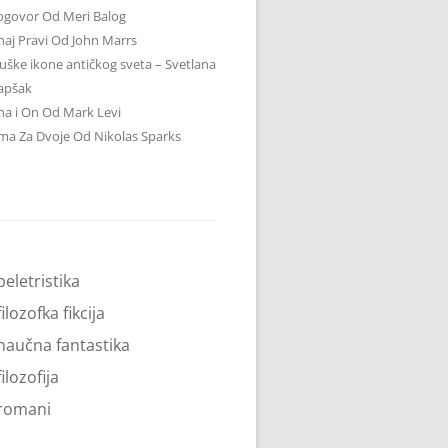
ogovor Od Meri Balog
aj Pravi Od John Marrs
ške ikone antičkog sveta – Svetlana
apšak
a i On Od Mark Levi
ma Za Dvoje Od Nikolas Sparks
beletristika
filozofka fikcija
naučna fantastika
filozofija
romani