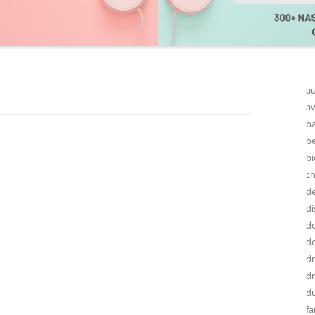
au
av
ba
be
bi
ch
de
di
do
do
d
dr
d
fa