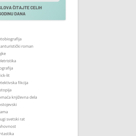
tobiografija
anturistički roman
jke
letristika
ografija
ick-lit
tektivska fikcija
stopija
maća književna dela
stojevski
rama
ugi svetski rat
uhovnost
ntastika