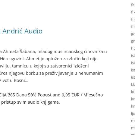
fa
fi
fi
fi
o Andrić Audio
go
gr
h
ika Ahmeta Šabana, mladog muslimanskog činovnika u
is
ercegovini. Ahmet je optužen za zločin koji nije
is
avliju, tamnicu u kojoj su zatvorenici izloženi
is
a. Kroz njegovu borbu za preživljavanje u nehumanim
is
život u Bosni…
kl
kn
AKCIJA 365 Dana 50% Popust and 9,95 EUR / Mjesečno
kr
u pristup svim audio knjigama.
kr
lj
m
mi
mo