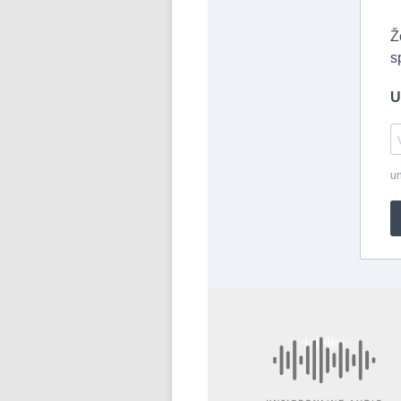
Ž
s
U
un