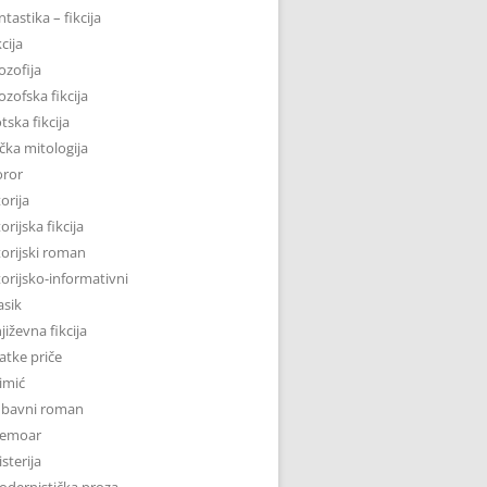
ntastika – fikcija
kcija
lozofija
lozofska fikcija
tska fikcija
čka mitologija
oror
torija
torijska fikcija
torijski roman
torijsko-informativni
asik
jiževna fikcija
atke priče
imić
ubavni roman
emoar
sterija
dernistička proza