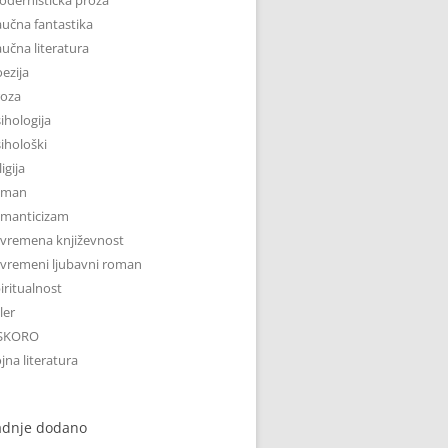
učna fantastika
učna literatura
ezija
roza
ihologija
ihološki
ligija
oman
omanticizam
vremena književnost
vremeni ljubavni roman
iritualnost
iler
SKORO
jna literatura
adnje dodano