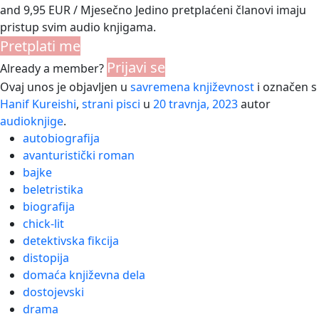
and 9,95 EUR / Mjesečno Jedino pretplaćeni članovi imaju
pristup svim audio knjigama.
Pretplati me
Prijavi se
Already a member?
Ovaj unos je objavljen u
savremena književnost
i označen s
Hanif Kureishi
,
strani pisci
u
20 travnja, 2023
autor
audioknjige
.
autobiografija
avanturistički roman
bajke
beletristika
biografija
chick-lit
detektivska fikcija
distopija
domaća književna dela
dostojevski
drama