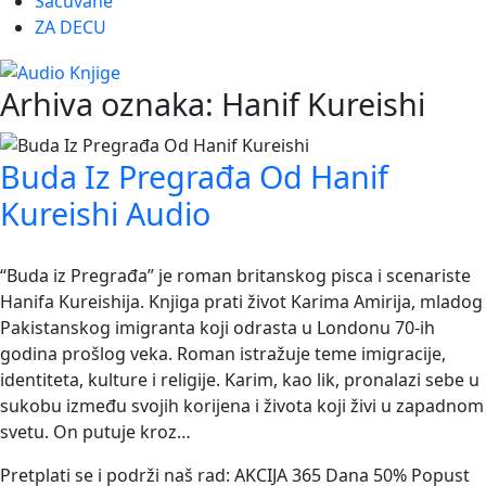
Sačuvane
ZA DECU
Arhiva oznaka:
Hanif Kureishi
Buda Iz Pregrađa Od Hanif
Kureishi Audio
“Buda iz Pregrađa” je roman britanskog pisca i scenariste
Hanifa Kureishija. Knjiga prati život Karima Amirija, mladog
Pakistanskog imigranta koji odrasta u Londonu 70-ih
godina prošlog veka. Roman istražuje teme imigracije,
identiteta, kulture i religije. Karim, kao lik, pronalazi sebe u
sukobu između svojih korijena i života koji živi u zapadnom
svetu. On putuje kroz…
Pretplati se i podrži naš rad: AKCIJA 365 Dana 50% Popust