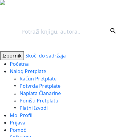
Pretraga
search
Izbornik
Skoči do sadržaja
Početna
Nalog Pretplate
Račun Pretplate
Potvrda Pretplate
Naplata Članarine
Poništi Pretplatu
Platni Izvodi
Moj Profil
Prijava
Pomoć