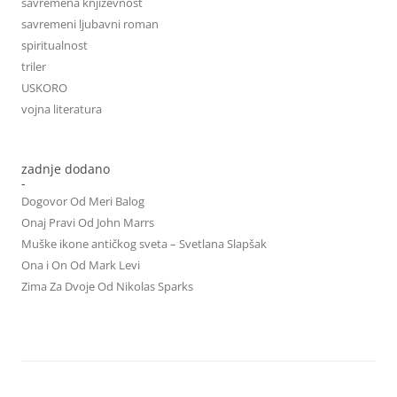
savremena književnost
savremeni ljubavni roman
spiritualnost
triler
USKORO
vojna literatura
zadnje dodano
-
Dogovor Od Meri Balog
Onaj Pravi Od John Marrs
Muške ikone antičkog sveta – Svetlana Slapšak
Ona i On Od Mark Levi
Zima Za Dvoje Od Nikolas Sparks