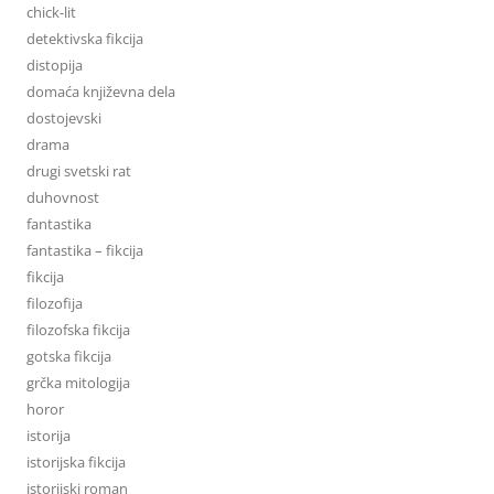
chick-lit
detektivska fikcija
distopija
domaća književna dela
dostojevski
drama
drugi svetski rat
duhovnost
fantastika
fantastika – fikcija
fikcija
filozofija
filozofska fikcija
gotska fikcija
grčka mitologija
horor
istorija
istorijska fikcija
istorijski roman