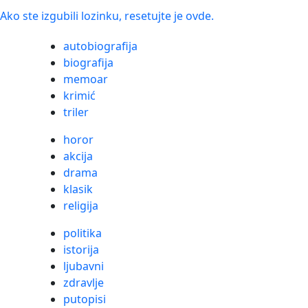
Ako ste izgubili lozinku, resetujte je ovde.
autobiografija
biografija
memoar
krimić
triler
horor
akcija
drama
klasik
religija
politika
istorija
ljubavni
zdravlje
putopisi