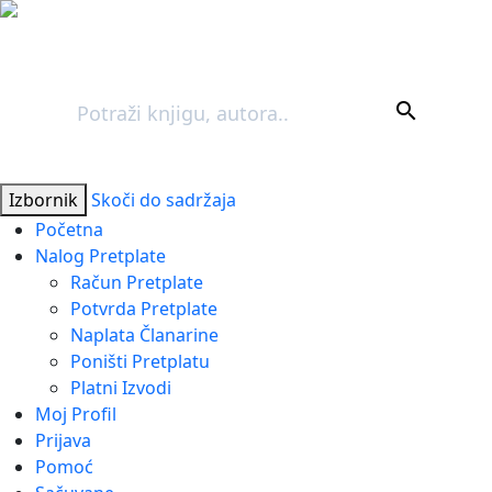
Pretraga
search
Izbornik
Skoči do sadržaja
Početna
Nalog Pretplate
Račun Pretplate
Potvrda Pretplate
Naplata Članarine
Poništi Pretplatu
Platni Izvodi
Moj Profil
Prijava
Pomoć