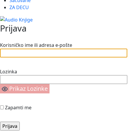
Sačuvane
ZA DECU
Prijava
Korisničko ime ili adresa e-pošte
Lozinka
Prikaz Lozinke
Zapamti me