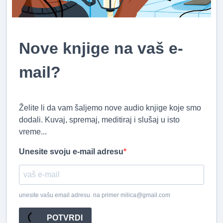
Nove knjige na vaš e-
mail?
Želite li da vam šaljemo nove audio knjige koje smo
dodali. Kuvaj, spremaj, meditiraj i slušaj u isto
vreme...
Unesite svoju e-mail adresu
unesite vašu email adresu. na primer milica@gmail.com
POTVRDI