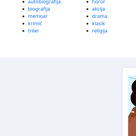
autobiografija
horor
biografija
akcija
memoar
drama
krimić
klasik
triler
religija