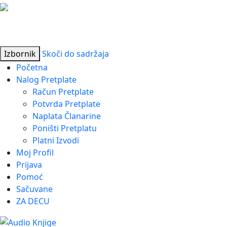
Izbornik
Skoči do sadržaja
Početna
Nalog Pretplate
Račun Pretplate
Potvrda Pretplate
Naplata Članarine
Poništi Pretplatu
Platni Izvodi
Moj Profil
Prijava
Pomoć
Sačuvane
ZA DECU