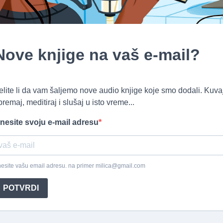
Nove knjige na vaš e-mail?
elite li da vam šaljemo nove audio knjige koje smo dodali. Kuvaj
premaj, meditiraj i slušaj u isto vreme...
nesite svoju e-mail adresu
esite vašu email adresu. na primer milica@gmail.com
POTVRDI