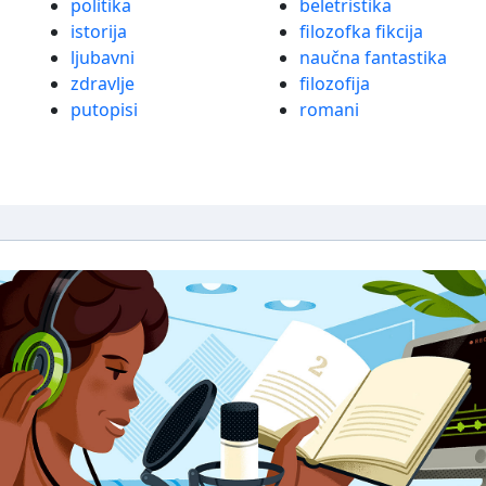
politika
beletristika
istorija
filozofka fikcija
ljubavni
naučna fantastika
zdravlje
filozofija
putopisi
romani