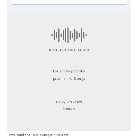
korisnička podrška
pravilnik korištenja
nalog pretplate
kontakt
Prava zadržana - audio.KnjigeOnline.com