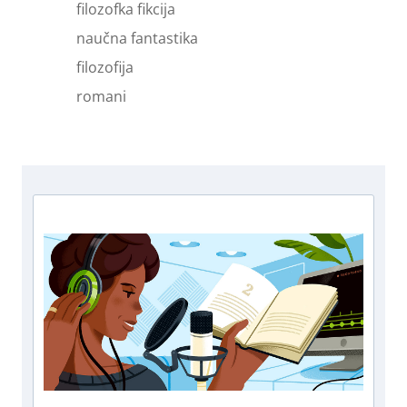
filozofka fikcija
naučna fantastika
filozofija
romani