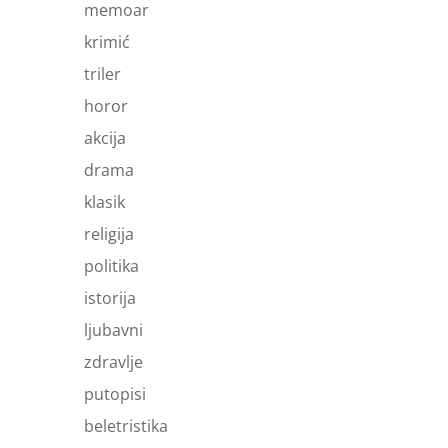
memoar
krimić
triler
horor
akcija
drama
klasik
religija
politika
istorija
ljubavni
zdravlje
putopisi
beletristika